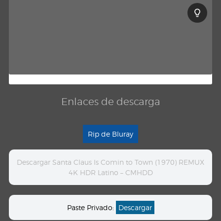
Enlaces de descarga
Rip de Bluray
Descargar Santa Claus Is Comin to Town (1970) REMUX
4K HDR Latino – CMHDD
Paste Privado:
Descargar