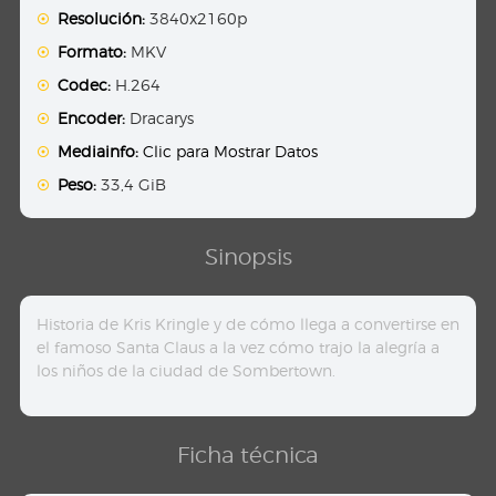
Resolución:
3840x2160p
Formato:
MKV
Codec:
H.264
Encoder:
Dracarys
Mediainfo:
Clic para Mostrar Datos
Peso:
33,4 GiB
Sinopsis
Historia de Kris Kringle y de cómo llega a convertirse en
el famoso Santa Claus a la vez cómo trajo la alegría a
los niños de la ciudad de Sombertown.
Ficha técnica