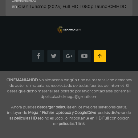
CinemaniaHDD
en
Gran Turismo (2023) Full HD 1080p Latino-CMHDD
CINEMANIAHDD
No almacena ningún tipo de material con derechos
de autor, el material es recolectado de todas fuentes de Internet, Si
desea que dicho material sea borrado por favor contactarse por email:
dpeliculashdmega@gmail.com
Ahora puedes
descargar peliculas
en los mejores servidores gratis,
incluyendo
Mega, 1Fichier, Uptobox y GoogleDrive
, podrás disfrutar de
las
películas HD
eso no es todo, lo importante en
HD Full
con opción
de
películas 1 link
,