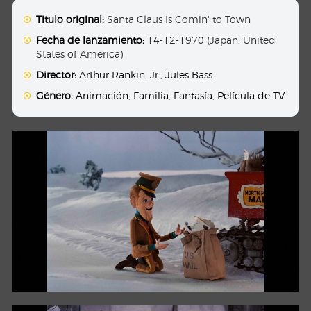
Titulo original:
Santa Claus Is Comin' to Town
Fecha de lanzamiento:
14-12-1970 (Japan, United
States of America)
Director:
Arthur Rankin
,
Jr.
,
Jules Bass
Género:
Animación
,
Familia
,
Fantasía
,
Película de TV