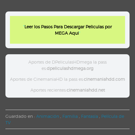
"
Leer los Pasos Para Descargar Peliculas por
MEGA Aqui
"
Aportes de DPeliculasHDmega la pass
es:
dpeliculashdmega.org
Aportes de CinemaniaHD la pass es:
cinemaniahdd.com
Aportes recientes:
cinemaniahdd.net
Guardado en :
Animación
,
Familia
,
Fantasía
,
Película de
TV