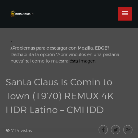
×
¿Problemas para descargar con Mozilla, EDGE?
Deshabilita la opción "Abrir vinculos en una pestaña
nueva" tal como lo muestra
ésta imagen.
Santa Claus Is Comin to
Town (1970) REMUX 4K
HDR Latino – CMHDD
714 vistas