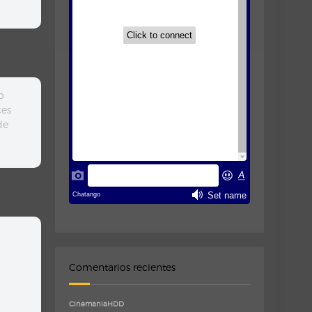
o
ces
de
Comentarios recientes
CinemaniaHDD