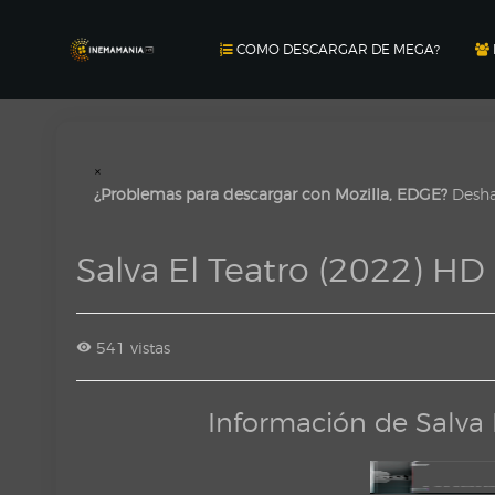
COMO DESCARGAR DE MEGA?
×
¿Problemas para descargar con Mozilla, EDGE?
Deshab
Salva El Teatro (2022) HD
541 vistas
Información de Salva 