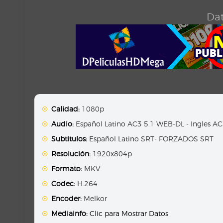
Dat
Calidad:
1080p
Audio:
Español Latino AC3 5.1 WEB-DL - Ingles A
Subtitulos:
Español Latino SRT- FORZADOS SRT
Resolución:
1920x804p
Formato:
MKV
Codec:
H.264
Encoder:
Melkor
Mediainfo:
Clic para Mostrar Datos