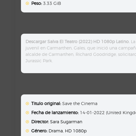
Peso:
3.33 GiB
Descargar Salva El Teatro (2022) HD 1080p Latino.
La 
juvenil en Carmarthen, Gales, que inició una campaña 
alcalde de Carmarthen, Richard Goodridge, solicitar
Jurassic Park.
Titulo original:
Save the Cinema
Fecha de lanzamiento:
14-01-2022 (United King
Director:
Sara Sugarman
Género:
Drama
,
HD 1080p