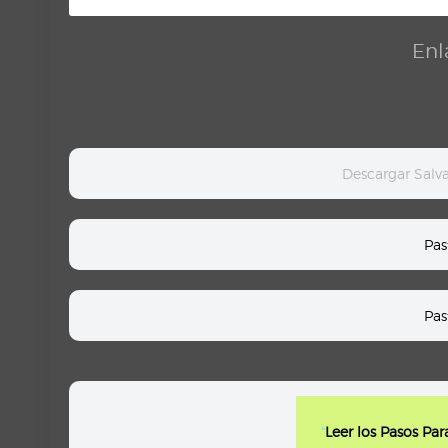
Enl
Descargar Salv
Pas
Pas
"
Leer los Pasos Pa