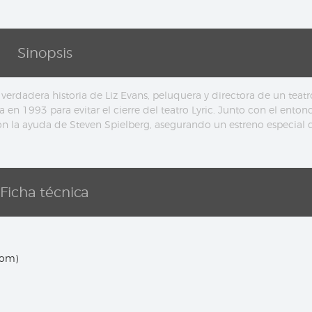
Sinopsis
verdadera historia de Liz Evans, peluquera y directora de un teatr
en 1993 para evitar el cierre del teatro Lyric. Junto con el enton
on la ayuda de Steven Spielberg, asegurando un estreno especial 
Ficha técnica
dom)