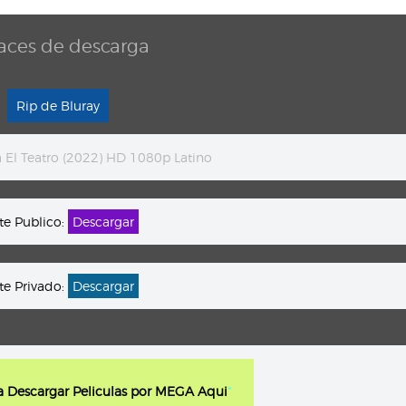
aces de descarga
Rip de Bluray
a El Teatro (2022) HD 1080p Latino
te Publico:
Descargar
te Privado:
Descargar
ra Descargar Peliculas por MEGA Aqui
"