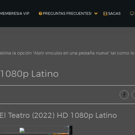
MEMBRESIA VIP
PREGUNTAS FRECUENTES!
SAGAS
ilita la opción "Abrir vinculos en una pestaña nueva" tal como l
 1080p Latino
El Teatro (2022) HD 1080p Latino