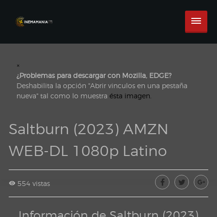
×
¿Problemas para descargar con Mozilla, EDGE?
Deshabilita la opción "Abrir vinculos en una pestaña
nueva" tal como lo muestra
ésta imagen.
Saltburn (2023) AMZN
WEB-DL 1080p Latino
554 vistas
Información de Saltburn (2023)