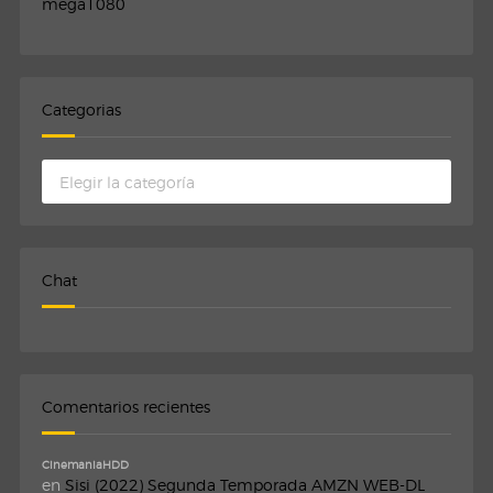
mega1080
Categorias
Categorias
Chat
Comentarios recientes
CinemaniaHDD
en
Sisi (2022) Segunda Temporada AMZN WEB-DL