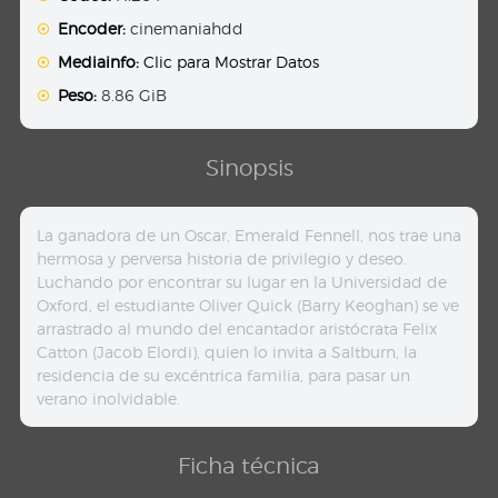
Encoder:
cinemaniahdd
Mediainfo:
Clic para Mostrar Datos
Peso:
8.86 GiB
Sinopsis
La ganadora de un Oscar, Emerald Fennell, nos trae una
hermosa y perversa historia de privilegio y deseo.
Luchando por encontrar su lugar en la Universidad de
Oxford, el estudiante Oliver Quick (Barry Keoghan) se ve
arrastrado al mundo del encantador aristócrata Felix
Catton (Jacob Elordi), quien lo invita a Saltburn, la
residencia de su excéntrica familia, para pasar un
verano inolvidable.
Ficha técnica