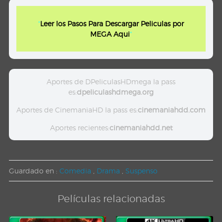
"
Leer los Pasos Para Descargar Peliculas por
MEGA Aqui
"
Aportes de DPeliculasHDmega la pass
es:
dpeliculashdmega.org
Aportes de CinemaniaHD la pass es:
cinemaniahdd.com
Aportes recientes:
cinemaniahdd.net
Guardado en :
Comedia
,
Drama
,
Suspenso
Películas relacionadas