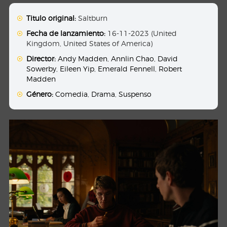
Titulo original:
Saltburn
Fecha de lanzamiento:
16-11-2023 (United
Kingdom, United States of America)
Director:
Andy Madden
,
Annlin Chao
,
David
Sowerby
,
Eileen Yip
,
Emerald Fennell
,
Robert
Madden
Género:
Comedia
,
Drama
,
Suspenso