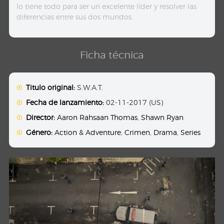
lo tiene todo para ser un excelente líder y resolver las
diferencias entre sus dos mundos.
Ficha técnica
Titulo original:
S.W.A.T.
Fecha de lanzamiento:
02-11-2017 (US)
Director:
Aaron Rahsaan Thomas
,
Shawn Ryan
Género:
Action & Adventure
,
Crimen
,
Drama
,
Series