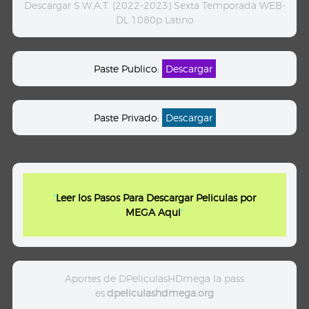
Descargar S.W.A.T. (2022-2023) Sexta Temporada WEB-
DL 1080p Latino
Paste Publico:
Descargar
Paste Privado:
Descargar
"
Leer los Pasos Para Descargar Peliculas por
MEGA Aqui
"
Aportes de DPeliculasHDmega la pass
es:
dpeliculashdmega.org