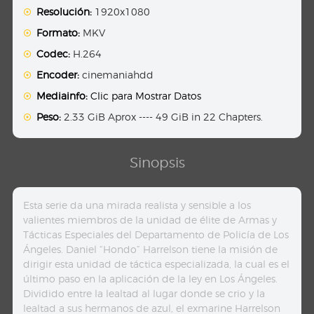
Resolución:
1920x1080
Formato:
MKV
Codec:
H.264
Encoder:
cinemaniahdd
Mediainfo:
Clic para Mostrar Datos
Peso:
2.33 GiB Aprox ---- 49 GiB in 22 Chapters.
Sinopsis
Esta serie da una mirada realista y sensible a los
valientes miembros de la unidad de élite de Armas y
Tácticas Especiales del Departamento de Policía de Los
Ángeles. Daniel “Hondo” Harrelson tiene la misión de
dirigir esta unidad de táctica especializada, la cual es el
último paso en la aplicación de la ley en Los Ángeles.
Dividido entre la lealtad al lugar donde se crio y la
lealtad a sus hermanos de azul, el exmarine Harrelson