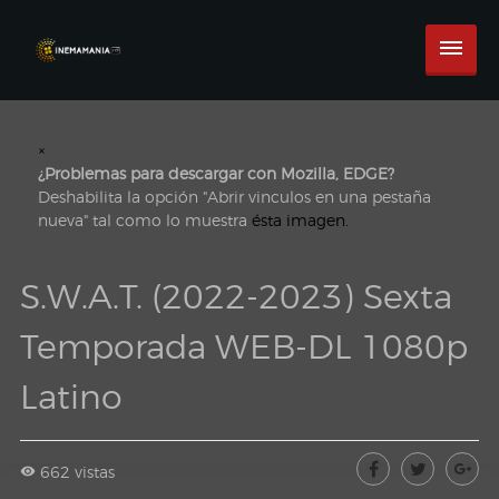
×
¿Problemas para descargar con Mozilla, EDGE?
Deshabilita la opción "Abrir vinculos en una pestaña
nueva" tal como lo muestra
ésta imagen.
S.W.A.T. (2022-2023) Sexta
Temporada WEB-DL 1080p
Latino
662 vistas