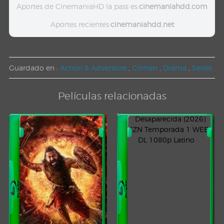
Aportes de CinemaniaHD la pass es:
cinemaniahdd.com
Aportes recientes:
cinemaniahdd.net
Guardado en :
Action & Adventure
,
Crimen
,
Drama
,
Series
Películas relacionadas