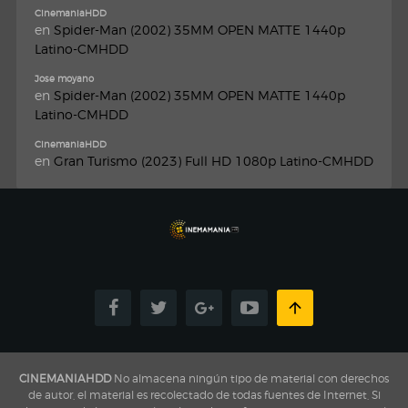
CinemaniaHDD
en
Spider-Man (2002) 35MM OPEN MATTE 1440p
Latino-CMHDD
Jose moyano
en
Spider-Man (2002) 35MM OPEN MATTE 1440p
Latino-CMHDD
CinemaniaHDD
en
Gran Turismo (2023) Full HD 1080p Latino-CMHDD
CINEMANIAHDD
No almacena ningún tipo de material con derechos
de autor, el material es recolectado de todas fuentes de Internet, Si