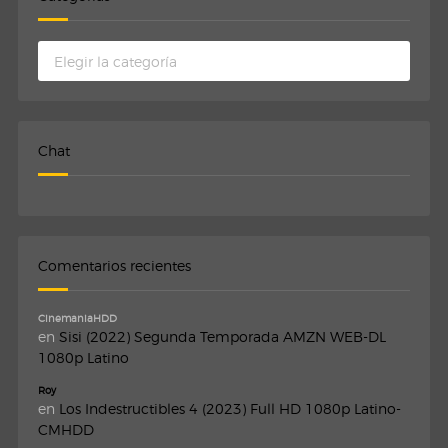
Categorias
Chat
Comentarios recientes
CinemaniaHDD
en
Sisi (2022) Segunda Temporada AMZN WEB-DL
1080p Latino
Roy
en
Los Indestructibles 4 (2023) Full HD 1080p Latino-
CMHDD