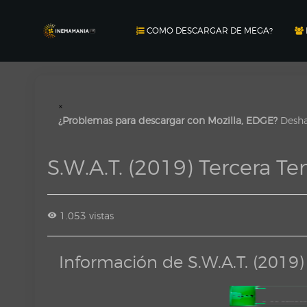
COMO DESCARGAR DE MEGA?
×
¿Problemas para descargar con Mozilla, EDGE?
Deshab
S.W.A.T. (2019) Tercera 
1.053 vistas
Información de S.W.A.T. (201