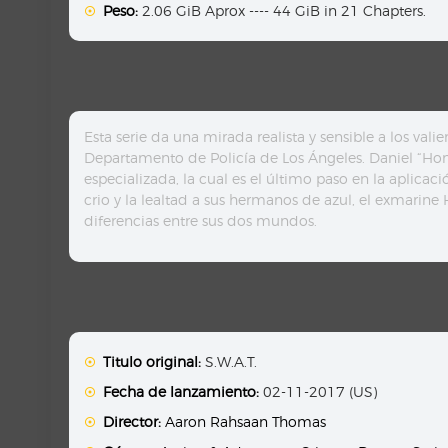
Peso:
2.06 GiB Aprox ---- 44 GiB in 21 Chapters.
Esta serie da una mirada realista y sensible a los va
Departamento de Policía de Los Ángeles. Daniel “Hond
especializada, la cual es el último paso en la aplicaci
crio y la lealtad a sus hermanos de azul, el exmarine H
diferencias entre sus dos mundos.
Titulo original:
S.W.A.T.
Fecha de lanzamiento:
02-11-2017 (US)
Director:
Aaron Rahsaan Thomas