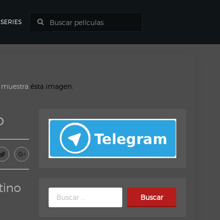
SERIES
o muestra
ésta imagen.
o
tino
Buscar: