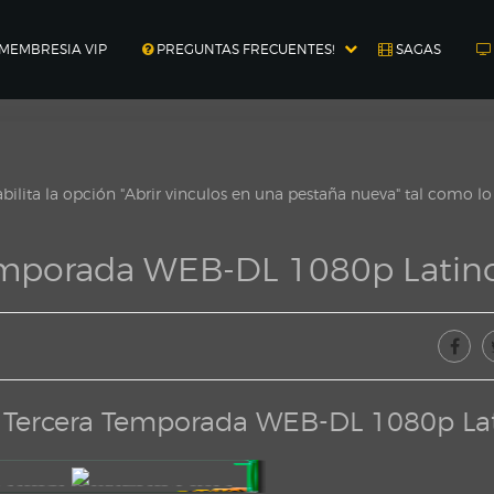
MEMBRESIA VIP
PREGUNTAS FRECUENTES!
SAGAS
ilita la opción "Abrir vinculos en una pestaña nueva" tal como l
Temporada WEB-DL 1080p Latin
9) Tercera Temporada WEB-DL 1080p La