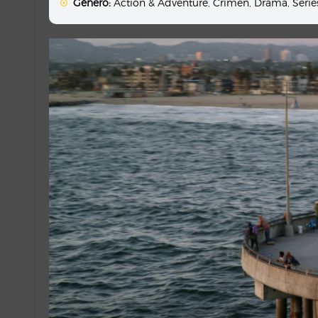
Género:
Action & Adventure
,
Crimen
,
Drama
,
Serie