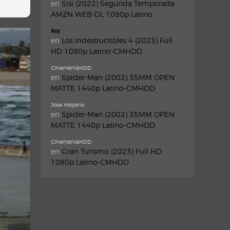
en
Sisi (2022) Segunda Temporada
AMZN WEB-DL 1080p Latino
Roy
en
Los Indestructibles 4 (2023) Full
HD 1080p Latino-CMHDD
CinemaniaHDD
en
Spider-Man (2002) 35MM OPEN
MATTE 1440p Latino-CMHDD
Jose moyano
en
Spider-Man (2002) 35MM OPEN
MATTE 1440p Latino-CMHDD
CinemaniaHDD
en
Gran Turismo (2023) Full HD
1080p Latino-CMHDD