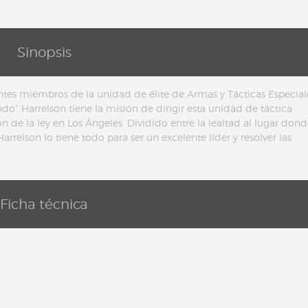
Sinopsis
lientes miembros de la unidad de élite de Armas y Tácticas Especial
o” Harrelson tiene la misión de dirigir esta unidad de táctica
ón de la ley en Los Ángeles. Dividido entre la lealtad al lugar dond
arrelson lo tiene todo para ser un excelente líder y resolver las
Ficha técnica