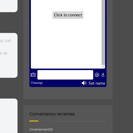
es del
e se
Comentarios recientes
CinemaniaHDD