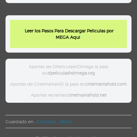
"
Leer los Pasos Para Descargar Peliculas por
MEGA Aqui
"
Aportes de DPeliculasHDmega la pass
es:
dpeliculashdmega.org
Aportes de CinemaniaHD la pass es:
cinemaniahdd.com
Aportes recientes:
cinemaniahdd.net
Guardado en :
Comedia
,
Terror