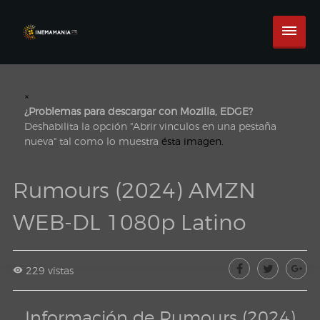
×
¿Problemas para descargar con Mozilla, EDGE?
Deshabilita la opción "Abrir vinculos en una pestaña
nueva" tal como lo muestra
ésta imagen.
Rumours (2024) AMZN
WEB-DL 1080p Latino
229 vistas
Información de Rumours (2024)