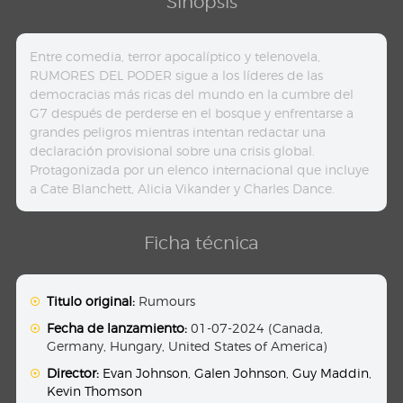
Sinopsis
Entre comedia, terror apocalíptico y telenovela,
RUMORES DEL PODER sigue a los líderes de las
democracias más ricas del mundo en la cumbre del
G7 después de perderse en el bosque y enfrentarse a
grandes peligros mientras intentan redactar una
declaración provisional sobre una crisis global.
Protagonizada por un elenco internacional que incluye
a Cate Blanchett, Alicia Vikander y Charles Dance.
Ficha técnica
Titulo original:
Rumours
Fecha de lanzamiento:
01-07-2024 (Canada,
Germany, Hungary, United States of America)
Director:
Evan Johnson
,
Galen Johnson
,
Guy Maddin
,
Kevin Thomson