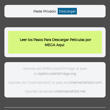
Paste Privado:
Descargar
"
Leer los Pasos Para Descargar Peliculas por
MEGA Aqui
"
Aportes de DPeliculasHDmega la pass
es:
dpeliculashdmega.org
Aportes de CinemaniaHD la pass es:
cinemaniahdd.com
Aportes recientes:
cinemaniahdd.net