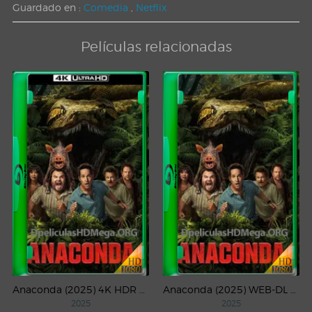
Guardado en :
Comedia
,
Netflix
Películas relacionadas
Anaconda (2025) 4K HDR WEB-DL 2160p Latino
Anaconda (2025) WEB-DL 1080p Latino
2025
2025