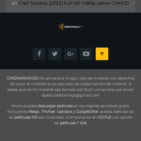
en
Gran Turismo (2023) Full HD 1080p Latino-CMHDD
CINEMANIAHDD
No almacena ningún tipo de material con derechos
de autor, el material es recolectado de todas fuentes de Internet, Si
desea que dicho material sea borrado por favor contactarse por email:
dpeliculashdmega@gmail.com
Ahora puedes
descargar peliculas
en los mejores servidores gratis,
incluyendo
Mega, 1Fichier, Uptobox y GoogleDrive
, podrás disfrutar de
las
películas HD
eso no es todo, lo importante en
HD Full
con opción
de
películas 1 link
,