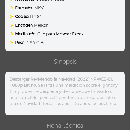
Formato:
MKV
Codec:
H.264
Encoder:
Melkor
Mediainfo:
Clic para Mostrar Datos
Peso:
4.94 GiB
Sinopsis
Descargar Reviviendo la Navidad (2022) NF WEB-DL
1080p Latino.
Se lanza una maldición sobre el grinchy
Chuy, quien se despierta y descubre que ha vivido un
año completo, pero está condenado a recordar solo el
día de Navidad. Todos los años. De ahora en adelante.
Ficha técnica