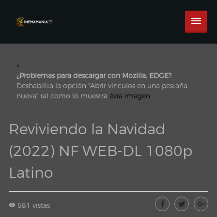
×
¿Problemas para descargar con Mozilla, EDGE?
Deshabilita la opción "Abrir vinculos en una pestaña
nueva" tal como lo muestra
ésta imagen.
Reviviendo la Navidad
(2022) NF WEB-DL 1080p
Latino
581 vistas