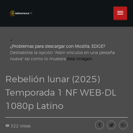
×
¿Problemas para descargar con Mozilla, EDGE?
Deshabilita la opción "Abrir vinculos en una pestaña
nueva" tal como lo muestra
ésta imagen.
Rebelión lunar (2025)
Temporada 1 NF WEB-DL
1080p Latino
322 vistas