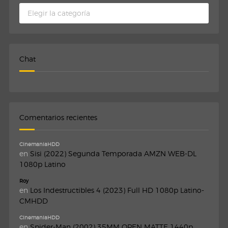
Categorias
Chat
Comentarios recientes
CinemaniaHDD
en
Sisi (2022) Segunda Temporada AMZN WEB-DL
1080p Latino
Roy
en
Los Indestructibles 4 (2023) Full HD 1080p Latino-
CMHDD
CinemaniaHDD
en
Spider-Man (2002) 35MM OPEN MATTE 1440p