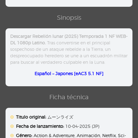
Sinopsis
Descargar Rebelión lunar (2025) Temporada 1 NF WEB-
DL 1080p Latino.
Tras convertirse en el principal
sospechoso de un ataque rebelde a la Tierra, un
despreocupado heredero se une a un escuadrón militar
para buscar al verdadero culpable en la Luna.
Español – Japones [eAC3 5.1 NF]
Ficha técnica
Titulo original:
ムーンライズ
Fecha de lanzamiento:
10-04-2025 (JP)
Género:
Action & Adventure
,
Animación
,
Netflix
,
Sci-