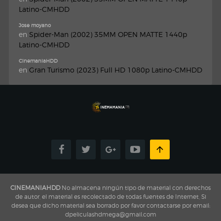
Latino-CMHDD
Jose moyano
en
Spider-Man (2002) 35MM OPEN MATTE 1440p
Latino-CMHDD
CinemaniaHDD
en
Gran Turismo (2023) Full HD 1080p Latino-CMHDD
CINEMANIAHDD
No almacena ningún tipo de material con derechos
de autor, el material es recolectado de todas fuentes de Internet, Si
desea que dicho material sea borrado por favor contactarse por email:
dpeliculashdmega@gmail.com