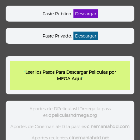
Paste Publico:
Descargar
Paste Privado:
Descargar
"
Leer los Pasos Para Descargar Peliculas por
MEGA Aqui
"
Aportes de DPeliculasHDmega la pass
es:
dpeliculashdmega.org
Aportes de CinemaniaHD la pass es:
cinemaniahdd.com
Aportes recientes:
cinemaniahdd.net