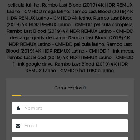
pelicula full hd, Rambo Last Blood (2019) 4K HDR REMUX
Latino – CMHDD mega latino, Rambo Last Blood (2019) 4K
HDR REMUX Latino – CMHDD 4k latino, Rambo Last Blood
(2019) 4K HDR REMUX Latino – CMHDD pelicula completa,
Rambo Last Blood (2019) 4K HDR REMUX Latino – CMHDD
descargar gratis, descargar Rambo Last Blood (2019) 4K
HDR REMUX Latino – CMHDD pelicula latino, Rambo Last
Blood (2019) 4K HDR REMUX Latino – CMHDD 1 link mega,
Rambo Last Blood (2019) 4K HDR REMUX Latino – CMHDD
1 link google drive, Rambo Last Blood (2019) 4K HDR
REMUX Latino – CMHDD hd 1080p latino.
Comentarios
0