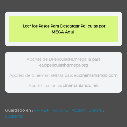
"
Leer los Pasos Para Descargar Peliculas por
MEGA Aqui
"
Aportes de DPeliculasHDmega la pass
es:
dpeliculashdmega.org
Aportes de CinemaniaHD la pass es:
cinemaniahdd.com
Aportes recientes:
cinemaniahdd.net
Guardado en :
4K HDR
,
4K UHD
,
Acción
,
Drama
,
Suspenso