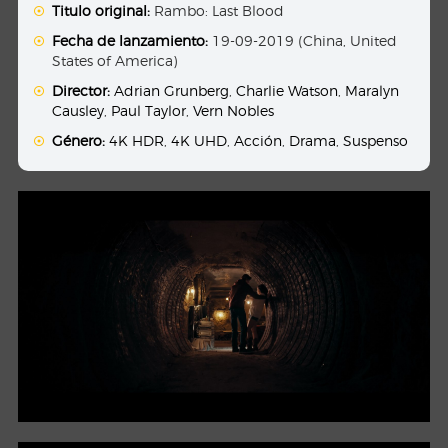
Titulo original:
Rambo: Last Blood
Fecha de lanzamiento:
19-09-2019 (China, United
States of America)
Director:
Adrian Grunberg
,
Charlie Watson
,
Maralyn
Causley
,
Paul Taylor
,
Vern Nobles
Género:
4K HDR
,
4K UHD
,
Acción
,
Drama
,
Suspenso