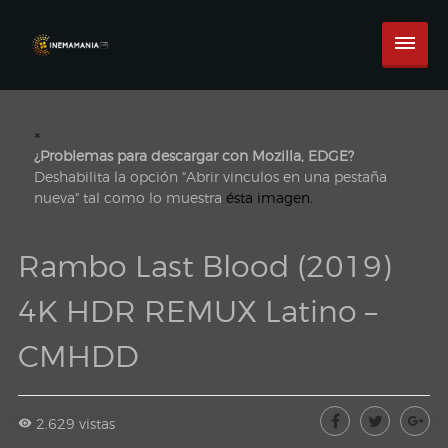
×
¿Problemas para descargar con Mozilla, EDGE?
Deshabilita la opción "Abrir vinculos en una pestaña
nueva" tal como lo muestra
ésta imagen.
Rambo Last Blood (2019)
4K HDR REMUX Latino –
CMHDD
2.629 vistas