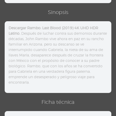
Sinopsis
Descargar Rambo: Last Blood (2019) 4K UHD HDR
Latino.
Después de luchar contra sus demonios durante
décadas, John Rambo vive ahora en paz en su rancho
familiar en Arizona, pero su descanso se ve
interrumpido cuando Gabriela, la nieta de su ama de
llaves María, desaparece después de cruzar la frontera
con México con el propósito de conocer a su padre
biológico. Rambo, que con los años se ha convertido
para Gabriela en una verdadera figura paterna,
emprende un desesperado y peligroso viaje para
encontrarla.
Ficha técnica