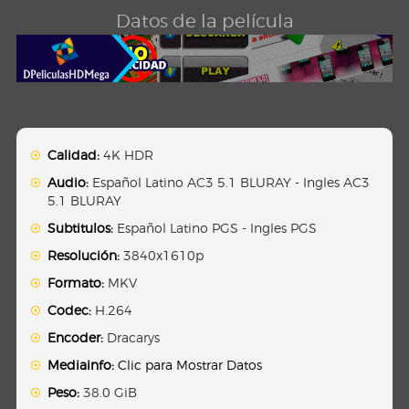
Datos de la película
Calidad:
4K HDR
Audio:
Español Latino AC3 5.1 BLURAY - Ingles AC3
5.1 BLURAY
Subtitulos:
Español Latino PGS - Ingles PGS
Resolución:
3840x1610p
Formato:
MKV
Codec:
H.264
Encoder:
Dracarys
Mediainfo:
Clic para Mostrar Datos
Peso:
38.0 GiB