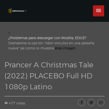
×
¿Problemas para descargar con Mozilla, EDGE?
Deshabilita la opción "Abrir vinculos en una pestaña
nueva" tal como lo muestra
ésta imagen.
Prancer A Christmas Tale
(2022) PLACEBO Full HD
1080p Latino
477 vistas