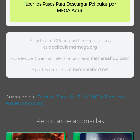
"
Leer los Pasos Para Descargar Peliculas por
MEGA Aqui
"
Aportes de DPeliculasHDmega la pass
es:
dpeliculashdmega.org
Aportes de CinemaniaHD la pass es:
cinemaniahdd.com
Aportes recientes:
cinemaniahdd.net
Guardado en :
Familia
,
Fantasía
,
FULL 1080p Plateadas
,
Full HD PLACEBO
Películas relacionadas