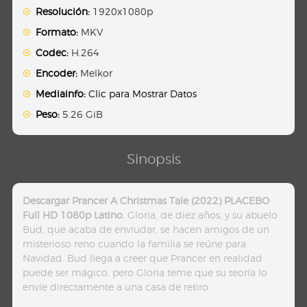
Resolución:
1920x1080p
Formato:
MKV
Codec:
H.264
Encoder:
Melkor
Mediainfo:
Clic para Mostrar Datos
Peso:
5.26 GiB
Sinopsis
Descargar Prancer A Christmas Tale (2022) PLACEBO
Full HD 1080p Latino.
Gloria, de diez años, y su abuelo
Bud, que acaba de enviudar, se hacen amigos de un
misterioso reno cuando la familia se reúne para
Navidad. Bud llega a creer que Prancer en realidad
puede ser mágico, pero Gloria teme que su teoría lo
envíe directamente a una casa de retiro.