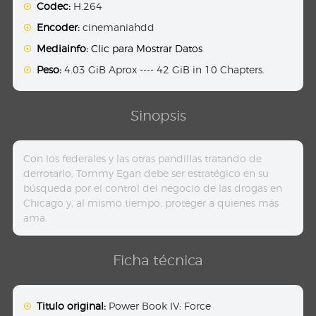
Codec:
H.264
Encoder:
cinemaniahdd
Mediainfo:
Clic para Mostrar Datos
Peso:
4.03 GiB Aprox ---- 42 GiB in 10 Chapters.
Sinopsis
Con los federales y las otras pandillas tratando de
derrotarlo, Tommy Egan debe ser estratégico en su
búsqueda por el control del negocio de las drogas en
Chicago y, al mismo tiempo, proteger a quienes más
ama.
Ficha técnica
Titulo original:
Power Book IV: Force