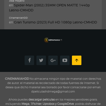
Jose moyano
en
Spider-Man (2002) 35MM OPEN MATTE 1440p
Latino-CMHDD
CinemaniaHDD
en
Gran Turismo (2023) Full HD 1080p Latino-CMHDD
CINEMANIAHDD
No almacena ningún tipo de material con derechos
de autor, el material es recolectado de todas fuentes de Internet, Si
desea que dicho material sea borrado por favor contactarse por email:
dpeliculashdmega@gmail.com
Ahora puedes
descargar peliculas
en los mejores servidores gratis,
incluyendo
Mega, 1Fichier, Uptobox y GoogleDrive
, podrás disfrutar de