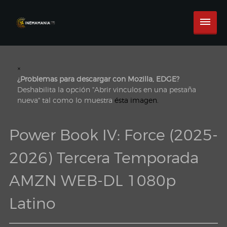
×
¿Problemas para descargar con Mozilla, EDGE?
Deshabilita la opción "Abrir vinculos en una pestaña
nueva" tal como lo muestra
ésta imagen.
Power Book IV: Force (2025-
2026) Tercera Temporada
AMZN WEB-DL 1080p
Latino