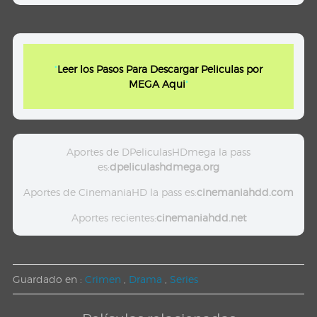
"
Leer los Pasos Para Descargar Peliculas por
MEGA Aqui
"
Aportes de DPeliculasHDmega la pass
es:
dpeliculashdmega.org
Aportes de CinemaniaHD la pass es:
cinemaniahdd.com
Aportes recientes:
cinemaniahdd.net
Guardado en :
Crimen
,
Drama
,
Series