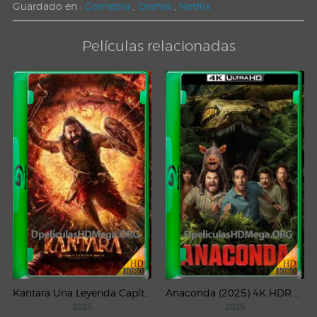
Guardado en :
Comedia
,
Drama
,
Netflix
Películas relacionadas
Kantara Una Leyenda Capítulo – 1 (2025) WEB-DL 1080p Latino
Anaconda (2025) 4K HDR WEB-DL 2160p Latino
2025
2025