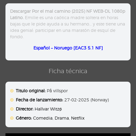
Descargar Por el mal camino (2025) NF WEB-DL 1080p
Latino.
Emilie es una caótica madre soltera en horas
bajas que le pide ayuda a su hermano… y este tiene una
idea genial: participar en una maratón de esquí de
fondo.
Español – Noruego [EAC3 5.1 NF]
Ficha técnica
Titulo original:
På villspor
Fecha de lanzamiento:
27-02-2025 (Norway)
Director:
Hallvar Witzø
Género:
Comedia
,
Drama
,
Netflix