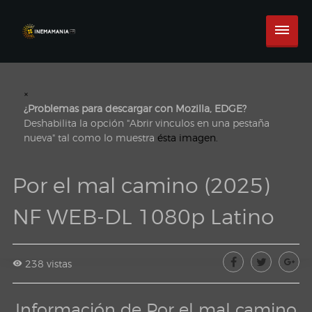
×
¿Problemas para descargar con Mozilla, EDGE?
Deshabilita la opción "Abrir vinculos en una pestaña
nueva" tal como lo muestra
ésta imagen.
Por el mal camino (2025)
NF WEB-DL 1080p Latino
238 vistas
Información de Por el mal camino