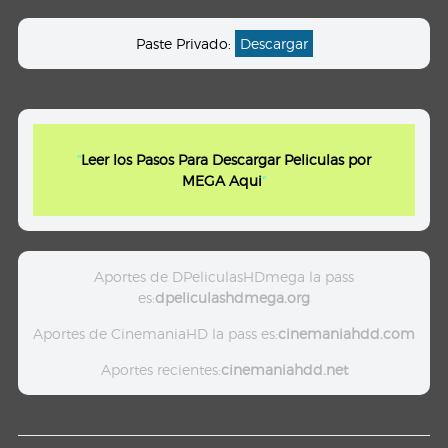
Paste Privado:
Descargar
"
Leer los Pasos Para Descargar Peliculas por
MEGA Aqui
"
Aportes de DPeliculasHDmega la pass
es:
dpeliculashdmega.org
Aportes de CinemaniaHD la pass es:
cinemaniahdd.com
Aportes recientes:
cinemaniahdd.net