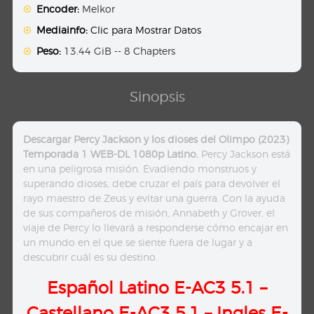
Encoder:
Melkor
Mediainfo:
Clic para Mostrar Datos
Peso:
13.44 GiB -- 8 Chapters
Sinopsis
Descargar Percy Jackson y los dioses del Olimpo (2023)
Temporada 1 WEB-DL 1080p Latino.
Percy Jackson está
en una peligrosa misión. Evadiendo monstruos y
superando dioses, debe cruzar el país para devolver el
rayo maestro de Zeus y evitar una guerra. Con la ayuda
de sus compañeros de misión, Annabeth y Grover, el
viaje de Percy lo llevará a responderse cómo encajar en
un mundo en el que se siente fuera de lugar y a
descubrir cuál es su destino.
Español Latino E-AC3 5.1
–
Castellano E-
AC3 5.1
– Ingles E-