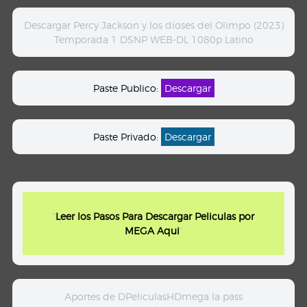
Descargar Percy Jackson y los dioses del Olimpo (2023)
Temporada 1 DSNP WEB-DL 1080p Latino
Paste Publico:
Descargar
Paste Privado:
Descargar
"
Leer los Pasos Para Descargar Peliculas por
MEGA Aqui
"
Aportes de DPeliculasHDmega la pass