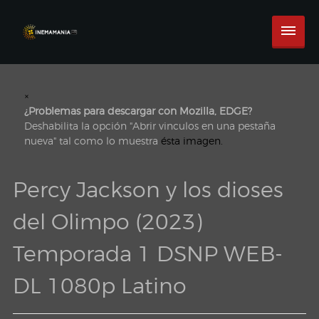
×
¿Problemas para descargar con Mozilla, EDGE?
Deshabilita la opción "Abrir vinculos en una pestaña
nueva" tal como lo muestra
ésta imagen.
Percy Jackson y los dioses
del Olimpo (2023)
Temporada 1 DSNP WEB-
DL 1080p Latino