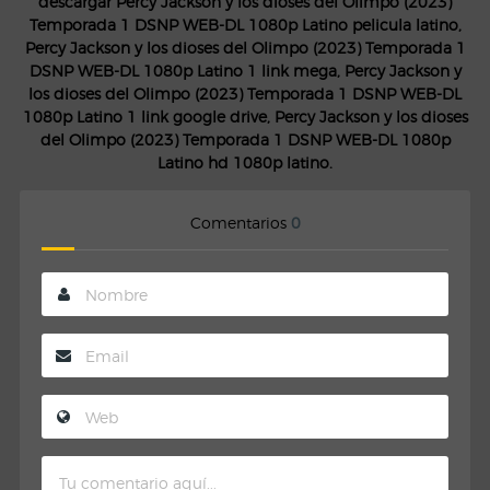
descargar Percy Jackson y los dioses del Olimpo (2023)
Temporada 1 DSNP WEB-DL 1080p Latino pelicula latino,
Percy Jackson y los dioses del Olimpo (2023) Temporada 1
DSNP WEB-DL 1080p Latino 1 link mega, Percy Jackson y
los dioses del Olimpo (2023) Temporada 1 DSNP WEB-DL
1080p Latino 1 link google drive, Percy Jackson y los dioses
del Olimpo (2023) Temporada 1 DSNP WEB-DL 1080p
Latino hd 1080p latino.
Comentarios
0