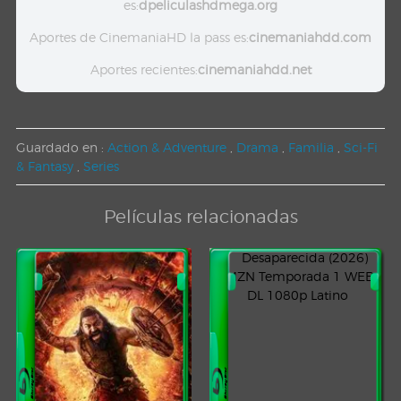
es:
dpeliculashdmega.org
Aportes de CinemaniaHD la pass es:
cinemaniahdd.com
Aportes recientes:
cinemaniahdd.net
Guardado en :
Action & Adventure
,
Drama
,
Familia
,
Sci-Fi
& Fantasy
,
Series
Películas relacionadas