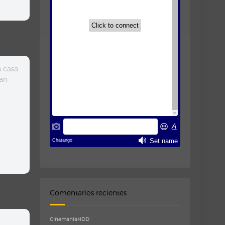
n casa
zan
Comentarios recientes
CinemaniaHDD