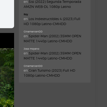
en
Sisi (2022) Segunda Temporada
AMZN WEB-DL 1080p Latino
Roy
en
Los Indestructibles 4 (2023) Full
HD 1080p Latino-CMHDD
CinemaniaHDD
en
Spider-Man (2002) 35MM OPEN
MATTE 1440p Latino-CMHDD
Jose moyano
en
Spider-Man (2002) 35MM OPEN
MATTE 1440p Latino-CMHDD
CinemaniaHDD
en
Gran Turismo (2023) Full HD
1080p Latino-CMHDD