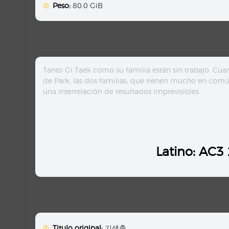
Peso:
80.0 GiB
Tanto Gi Taek como su familia están sin trabajo. Cuan
de Park, las dos familias, que tienen mucho en com
una interrelación de resultados imprevisibles.
Latino: AC3
Titulo original:
기생충