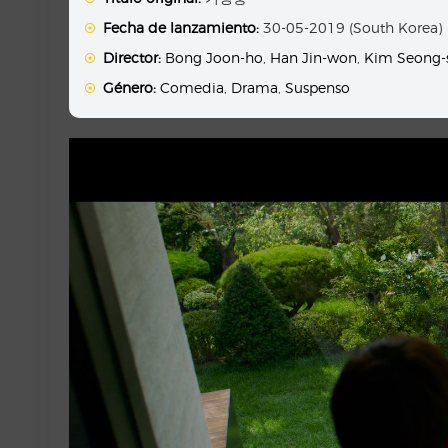
Fecha de lanzamiento:
30-05-2019 (South Korea)
Director:
Bong Joon-ho
,
Han Jin-won
,
Kim Seong-
Género:
Comedia
,
Drama
,
Suspenso