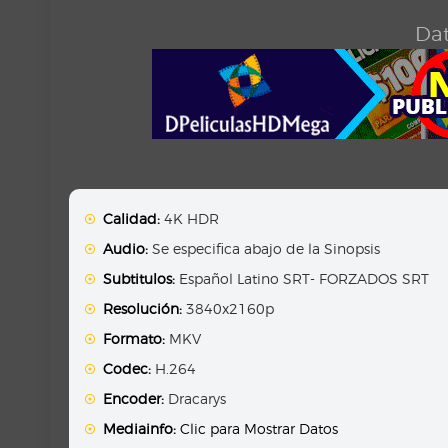
Dat
Calidad:
4K HDR
Audio:
Se especifica abajo de la Sinopsis
Subtitulos:
Español Latino SRT- FORZADOS SRT
Resolución:
3840x2160p
Formato:
MKV
Codec:
H.264
Encoder:
Dracarys
Mediainfo:
Clic para Mostrar Datos