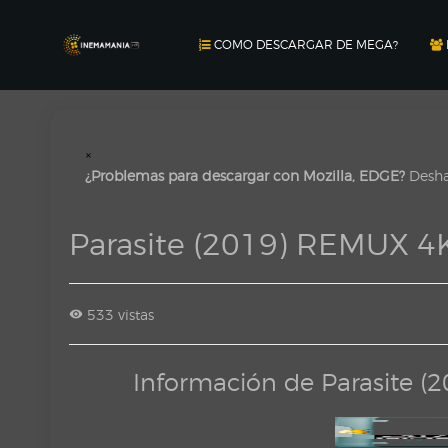
COMO DESCARGAR DE MEGA?
×
¿Problemas para descargar con Mozilla, EDGE?
Deshab
Parasite (2019) REMUX 
533 vistas
Información de Parasite 