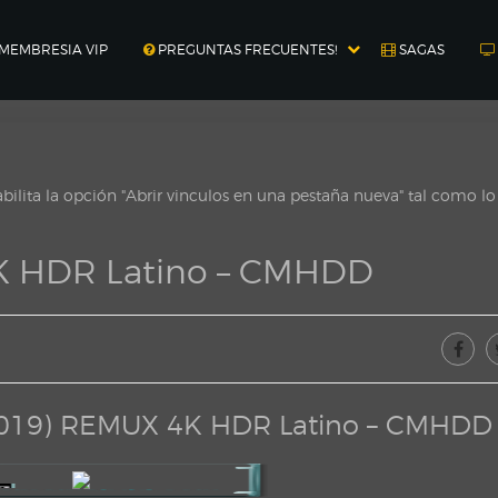
MEMBRESIA VIP
PREGUNTAS FRECUENTES!
SAGAS
ilita la opción "Abrir vinculos en una pestaña nueva" tal como l
4K HDR Latino – CMHDD
(2019) REMUX 4K HDR Latino – CMHDD