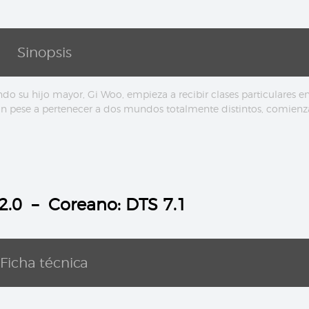
Sinopsis
do su hijo mayor, Gi Woo, empieza a recibir clases particulares e
ún pese a pertenecer a dos mundos totalmente distintos, comien
 2.0 – Coreano: DTS 7.1
Ficha técnica