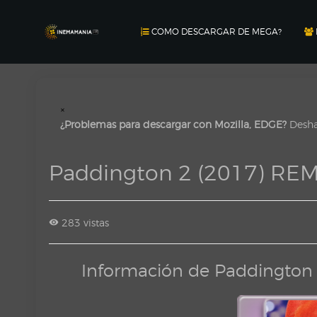
COMO DESCARGAR DE MEGA?
×
¿Problemas para descargar con Mozilla, EDGE?
Deshab
Paddington 2 (2017) R
283 vistas
Información de Paddingto