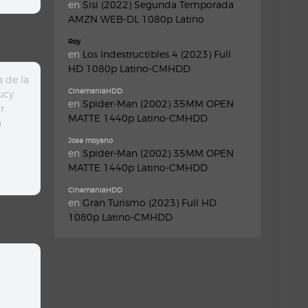
en
Sisi (2022) Segunda Temporada
AMZN WEB-DL 1080p Latino
Roy
en
Los Indestructibles 4 (2023) Full
HD 1080p Latino-CMHDD
 de la
CinemaniaHDD
ucy
en
Spider-Man (2002) 35MM OPEN
r.
MATTE 1440p Latino-CMHDD
a
Jose moyano
en
Spider-Man (2002) 35MM OPEN
MATTE 1440p Latino-CMHDD
CinemaniaHDD
en
Gran Turismo (2023) Full HD
1080p Latino-CMHDD