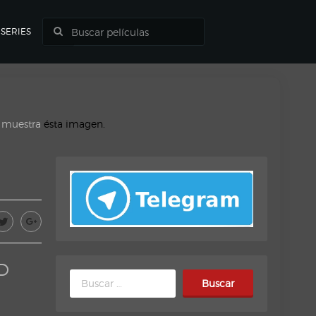
SERIES
o muestra
ésta imagen.
D
Buscar: