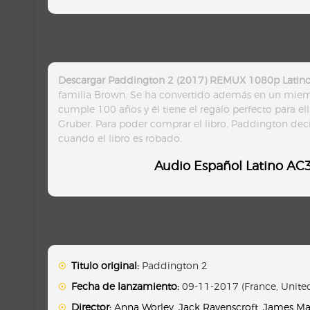
Descargar Paddington 2 (2017) REMUX 1080p Lati
familia Brown. Se ha convertido además en un miem
cumple 100 años y él tiene el regalo perfecto para el
Gruber. Para poder comprar el libro, Paddington decid
cuando el libro es robado.
Audio Español Latino AC3 
Titulo original:
Paddington 2
Fecha de lanzamiento:
09-11-2017 (France, Unit
Director:
Anna Worley
,
Jack Ravenscroft
,
James Ma