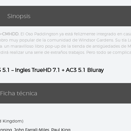
Sinopsis
no-CMHDD.
El Oso Paddington ya está felizmente integrado en casa
bro muy popular de la comunidad de Windsor Gardens. Su tía L
la: un maravilloso libro pop-up de la tienda de antigüedades de M
irá realizar una serie de extraños trabajos. Pero todo se complic
5.1 – Ingles TrueHD 7.1 + AC3 5.1 Bluray
Ficha técnica
ed Kingdom)
nning
,
John Farrall-Miles
,
Paul King