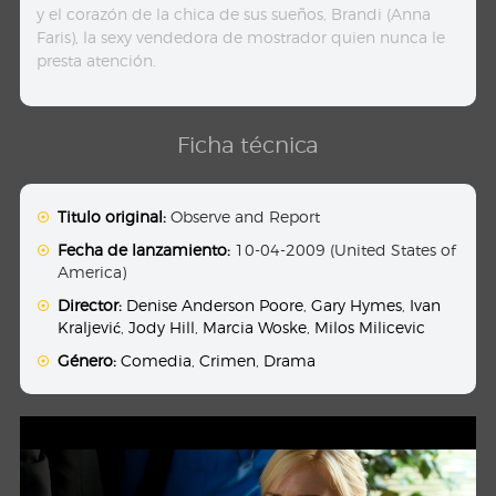
y el corazón de la chica de sus sueños, Brandi (Anna
Faris), la sexy vendedora de mostrador quien nunca le
presta atención.
Ficha técnica
Titulo original:
Observe and Report
Fecha de lanzamiento:
10-04-2009 (United States of
America)
Director:
Denise Anderson Poore
,
Gary Hymes
,
Ivan
Kraljević
,
Jody Hill
,
Marcia Woske
,
Milos Milicevic
Género:
Comedia
,
Crimen
,
Drama