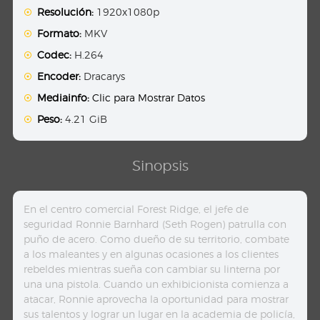
Resolución:
1920x1080p
Formato:
MKV
Codec:
H.264
Encoder:
Dracarys
Mediainfo:
Clic para Mostrar Datos
Peso:
4.21 GiB
Sinopsis
En el centro comercial Forest Ridge, el jefe de
seguridad Ronnie Barnhard (Seth Rogen) patrulla con
puño de acero. Como dueño de su territorio, combate
a los maleantes y en algunas ocasiones a los clientes
rebeldes mientras sueña con cambiar su linterna por
una una pistola. Cuando un exhibicionista comienza a
atacar, Ronnie aprovecha la oportunidad para mostrar
sus talentos y lograr un lugar en la academia de policía,