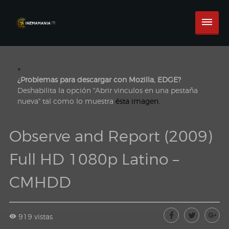
×
¿Problemas para descargar con Mozilla, EDGE?
Deshabilita la opción "Abrir vinculos en una pestaña
nueva" tal como lo muestra
ésta imagen.
Observe and Report (2009)
Full HD 1080p Latino –
CMHDD
919 vistas