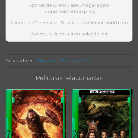
Aportes de DPeliculasHDmega la pass
es:
dpeliculashdmega.org
Aportes de CinemaniaHD la pass es:
cinemaniahdd.com
Aportes recientes:
cinemaniahdd.net
Guardado en :
Comedia
,
Crimen
,
Drama
Películas relacionadas