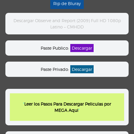
Rip de Bluray
Descargar Observe and Report (2009) Full HD 1080p
Latino – CMHDD
Paste Publico:
Descargar
Paste Privado:
Descargar
"
Leer los Pasos Para Descargar Peliculas por
MEGA Aqui
"