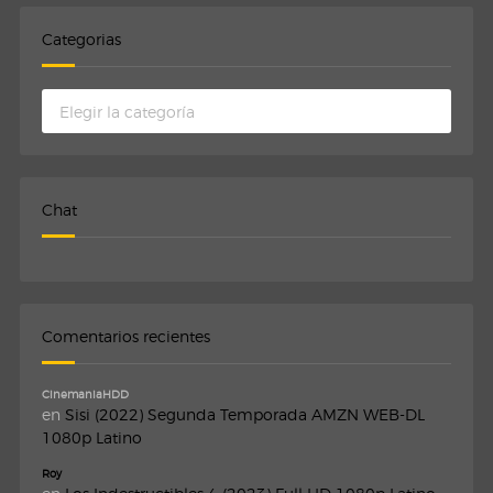
Categorias
Categorias
Chat
Comentarios recientes
CinemaniaHDD
en
Sisi (2022) Segunda Temporada AMZN WEB-DL
1080p Latino
Roy