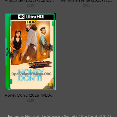
Anaconda (2025) WEB-DL 1080p Latino
Familia en renta (2025) WEB-DL 1080p Latino
2025
2025
Honey Don’t! (2025) WEB-DL 4K UHD HDR Latino
2025
descargar Night at the Museum Secret of the Tomb (2014)