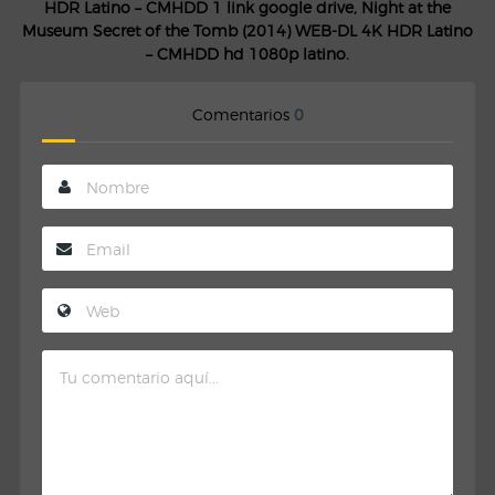
HDR Latino – CMHDD 1 link google drive, Night at the
Museum Secret of the Tomb (2014) WEB-DL 4K HDR Latino
– CMHDD hd 1080p latino.
Comentarios
0