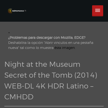
×
¿Problemas para descargar con Mozilla, EDGE?
Deshabilita la opción "Abrir vinculos en una pestaña
nueva" tal como lo muestra
ésta imagen.
Night at the Museum
Secret of the Tomb (2014)
WEB-DL 4K HDR Latino –
CMHDD