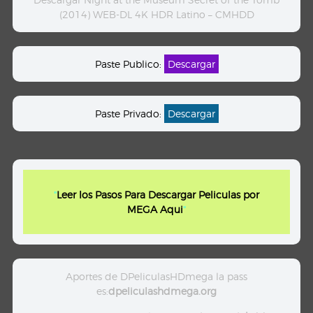
(2014) WEB-DL 4K HDR Latino – CMHDD
Paste Publico:
Descargar
Paste Privado:
Descargar
"
Leer los Pasos Para Descargar Peliculas por
MEGA Aqui
"
Aportes de DPeliculasHDmega la pass
es:
dpeliculashdmega.org