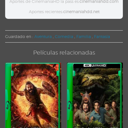
Aportes de CinemaniaHD la pass es:
cinemaniahdd.com
Aportes recientes:
cinemaniahdd.net
Guardado en :
Aventura
,
Comedia
,
Familia
,
Fantasía
Películas relacionadas