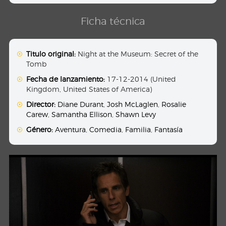
Ficha técnica
Titulo original:
Night at the Museum: Secret of the
Tomb
Fecha de lanzamiento:
17-12-2014 (United
Kingdom, United States of America)
Director:
Diane Durant
,
Josh McLaglen
,
Rosalie
Carew
,
Samantha Ellison
,
Shawn Levy
Género:
Aventura
,
Comedia
,
Familia
,
Fantasía