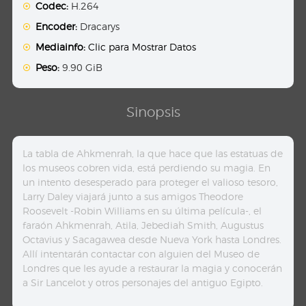
Codec:
H.264
Encoder:
Dracarys
Mediainfo:
Clic para Mostrar Datos
Peso:
9.90 GiB
Sinopsis
La tabla de Ahkmenrah, la que hace que las estatuas de
los museos cobren vida, está perdiendo su magia. En
un intento desesperado para proteger el valioso tesoro,
Larry Daley viajará junto a sus amigos Theodore
Roosevelt -Robin Williams en su última película-, el
faraón Ahkmenrah, Atila, Jebediah Smith, Augustus
Octavius y Sacagawea desde Nueva York hasta Londres.
Allí intentarán contactar con alguien del Museo de
Londres que les ayude a restaurar la magia y conocerán
a Sir Lancelot y otros personajes del antiguo Egipto.