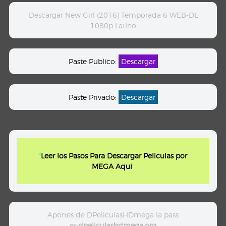
Descargar New Girl (2016) Temporada 6 WEB-DL
1080p Latino
Paste Publico:
Descargar
Paste Privado:
Descargar
"
Leer los Pasos Para Descargar Peliculas por
MEGA Aqui
"
Aportes de DPeliculasHDmega la pass
es:
dpeliculashdmega.org