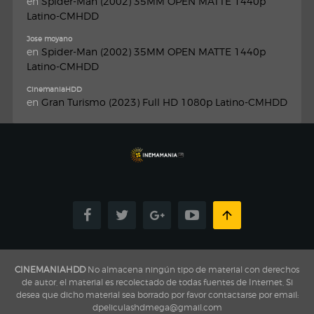
en
Spider-Man (2002) 35MM OPEN MATTE 1440p
Latino-CMHDD
Jose moyano
en
Spider-Man (2002) 35MM OPEN MATTE 1440p
Latino-CMHDD
CinemaniaHDD
en
Gran Turismo (2023) Full HD 1080p Latino-CMHDD
CINEMANIAHDD
No almacena ningún tipo de material con derechos
de autor, el material es recolectado de todas fuentes de Internet, Si
desea que dicho material sea borrado por favor contactarse por email:
dpeliculashdmega@gmail.com