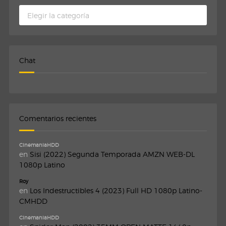
Categorias
Chat
Comentarios recientes
CinemaniaHDD
en
Sisi (2022) Segunda Temporada AMZN WEB-DL
1080p Latino
Roy
en
Los Indestructibles 4 (2023) Full HD 1080p Latino-
CMHDD
CinemaniaHDD