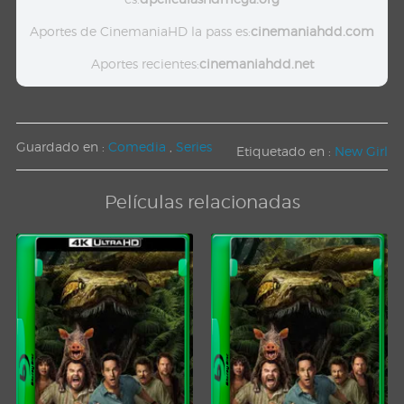
Aportes de CinemaniaHD la pass es:
cinemaniahdd.com
Aportes recientes:
cinemaniahdd.net
Guardado en :
Comedia
,
Series
Etiquetado en :
New Girl
Películas relacionadas