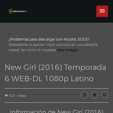
×
¿Problemas para descargar con Mozilla, EDGE?
Deshabilita la opción "Abrir vinculos en una pestaña
nueva" tal como lo muestra
ésta imagen.
New Girl (2016) Temporada
6 WEB-DL 1080p Latino
621 vistas
Información de New Girl (2016)