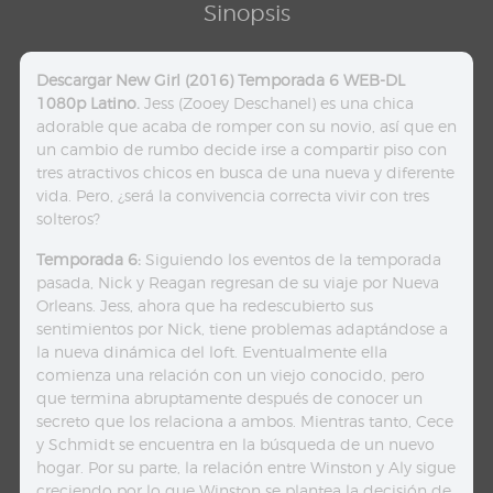
Sinopsis
Descargar New Girl (2016) Temporada 6 WEB-DL
1080p Latino.
Jess (Zooey Deschanel) es una chica
adorable que acaba de romper con su novio, así que en
un cambio de rumbo decide irse a compartir piso con
tres atractivos chicos en busca de una nueva y diferente
vida. Pero, ¿será la convivencia correcta vivir con tres
solteros?
Temporada 6:
Siguiendo los eventos de la temporada
pasada, Nick y Reagan regresan de su viaje por Nueva
Orleans. Jess, ahora que ha redescubierto sus
sentimientos por Nick, tiene problemas adaptándose a
la nueva dinámica del loft. Eventualmente ella
comienza una relación con un viejo conocido, pero
que termina abruptamente después de conocer un
secreto que los relaciona a ambos. Mientras tanto, Cece
y Schmidt se encuentra en la búsqueda de un nuevo
hogar. Por su parte, la relación entre Winston y Aly sigue
creciendo por lo que Winston se plantea la decisión de