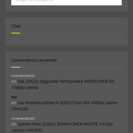
Chat
Comentarios recientes
CinemaniaHDD
en
Sisi (2022) Segunda Temporada AMZN WEB-DL
1080p Latino
Roy
en
Los Indestructibles 4 (2023) Full HD 1080p Latino-
CMHDD
CinemaniaHDD
en
Spider-Man (2002) 35MM OPEN MATTE 1440p
Latino-CMHDD