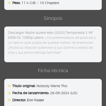
Peso:
11.4 GiB -- 10 Chapters
Sinopsis
Descargar Nadie quiere esto (2025) Temporada 2 NF
WEB-DL 1080p Latino.
Una presentadora de pódcast y
un rabino que acaba de quedar soltero se enamoran.
¿Podrá su relación sobrevivir a sus distintos estilos de
vida y sus entrometidas familias?
Ficha técnica
Titulo original:
Nobody Wants This
Fecha de lanzamiento:
26-09-2024 (US)
Director:
Erin Foster