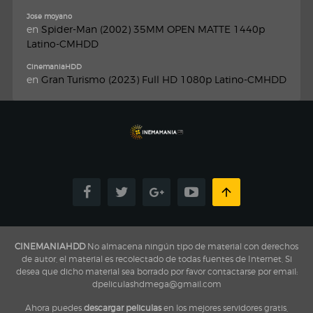
Jose moyano
en
Spider-Man (2002) 35MM OPEN MATTE 1440p
Latino-CMHDD
CinemaniaHDD
en
Gran Turismo (2023) Full HD 1080p Latino-CMHDD
CINEMANIAHDD
No almacena ningún tipo de material con derechos
de autor, el material es recolectado de todas fuentes de Internet, Si
desea que dicho material sea borrado por favor contactarse por email:
dpeliculashdmega@gmail.com
Ahora puedes
descargar peliculas
en los mejores servidores gratis,