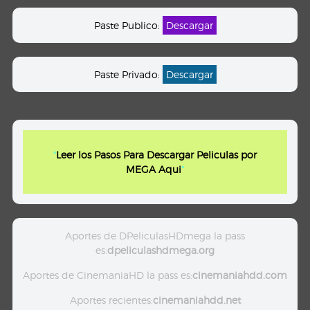
Paste Publico:
Descargar
Paste Privado:
Descargar
"
Leer los Pasos Para Descargar Peliculas por
MEGA Aqui
"
Aportes de DPeliculasHDmega la pass
es:
dpeliculashdmega.org
Aportes de CinemaniaHD la pass es:
cinemaniahdd.com
Aportes recientes:
cinemaniahdd.net