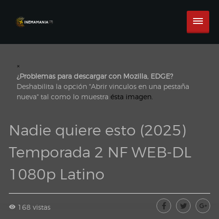
×
¿Problemas para descargar con Mozilla, EDGE?
Deshabilita la opción "Abrir vinculos en una pestaña
nueva" tal como lo muestra
ésta imagen.
Nadie quiere esto (2025)
Temporada 2 NF WEB-DL
1080p Latino
168 vistas