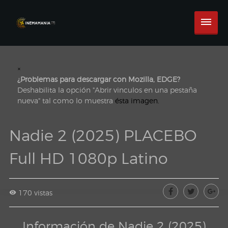
×
¿Problemas para descargar con Mozilla, EDGE?
Deshabilita la opción "Abrir vinculos en una pestaña
nueva" tal como lo muestra
ésta imagen.
Nadie 2 (2025) PLACEBO
Full HD 1080p Latino
170 vistas
Información de Nadie 2 (2025)