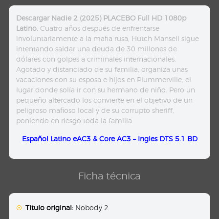
Descargar Nadie 2 (2025) PLACEBO Full HD 1080p
Latino.
Cuatro años después de enfrentarse
involuntariamente a la mafia rusa, Hutch Mansell sigue
intentando saldar una deuda de 30 millones de
dólares con golpes a criminales internacionales.
Agotado y distanciado de su familia, organiza unas
vacaciones con su esposa e hijos en Plummerville, el
lugar donde solía ir con su hermano de niño. Pero un
pequeño altercado los convierte en el objetivo de un
peligroso mafioso local y de su corrupto sheriff,
poniendo en riesgo toda la familia.
Español Latino eAC3 & Core AC3 – Ingles DTS 5.1 BD
Ficha técnica
Titulo original:
Nobody 2