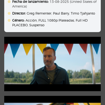
Fecha de lanzamiento:
13-08-2025 (United States of
America)
Director:
Greg Rementer
,
Paul Barry
,
Timo Tjahjanto
Género:
Acción
,
FULL 1080p Plateadas
,
Full HD
PLACEBO
,
Suspenso