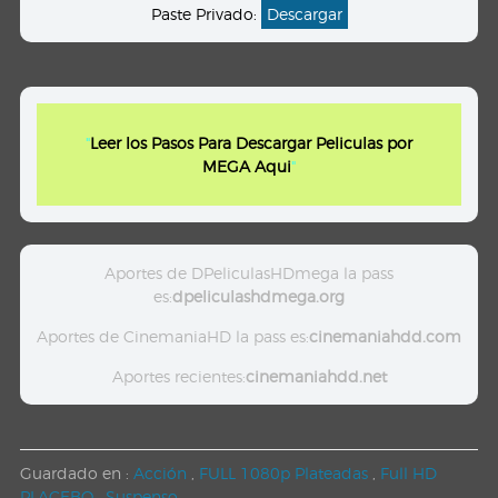
Paste Privado:
Descargar
"
Leer los Pasos Para Descargar Peliculas por
MEGA Aqui
"
Aportes de DPeliculasHDmega la pass
es:
dpeliculashdmega.org
Aportes de CinemaniaHD la pass es:
cinemaniahdd.com
Aportes recientes:
cinemaniahdd.net
Guardado en :
Acción
,
FULL 1080p Plateadas
,
Full HD
PLACEBO
,
Suspenso