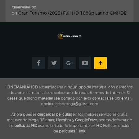
CinemaniaHDD
en
Gran Turismo (2023) Full HD 1080p Latino-CMHDD
CINEMANIAHDD
No almacena ningún tipo de material con derechos
de autor, el material es recolectado de todas fuentes de Internet, Si
desea que dicho material sea borrado por favor contactarse por email:
dpeliculashdmega@gmail.com
Ahora puedes
descargar peliculas
en los mejores servidores gratis,
incluyendo
Mega, 1Fichier, Uptobox y GoogleDrive
, podrás disfrutar de
las
películas HD
eso no es todo, lo importante en
HD Full
con opción
de
películas 1 link
,