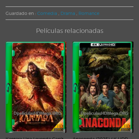
Guardado en :
Comedia
,
Drama
,
Romance
Películas relacionadas
Kantara Una Leyenda Capítulo – 1 (2025) WEB-DL 1080p Latino
Anaconda (2025) 4K HDR WEB-DL 2160p Latino