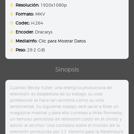
Resolución:
1920x1080p
Formato:
MKV
Codec:
H.264
Encoder:
Dracarys
Mediainfo:
Clic para Mostrar Datos
Peso:
29.2 GiB
Sinopsis
Cuando Becky Fuller, una enérgica productora de
televisión, es despedida de su trabajo, su vida
profesional se hace tan sombría como su vida
sentimental. Su siguiente trabajo será sacar a flote un
magazine matinal y para ello contrata a Mike Pomeroy,
un famoso periodista de televisión caído en el olvido y
adicto al alcohol. Una comedia sobre el mundo de la
televisión producida por J.J. Abrams para la Paramount.