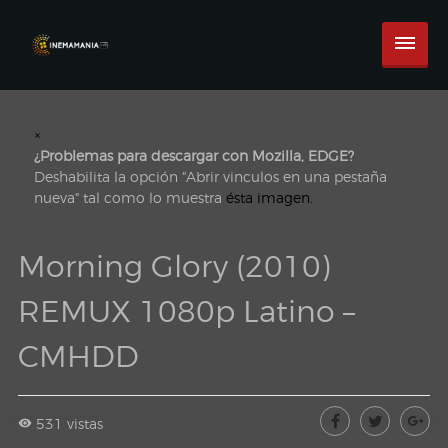
×
¿Problemas para descargar con Mozilla, EDGE?
Deshabilita la opción "Abrir vinculos en una pestaña
nueva" tal como lo muestra
ésta imagen.
Morning Glory (2010)
REMUX 1080p Latino –
CMHDD
531 vistas