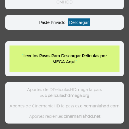
CMHDD
Paste Privado:
Descargar
"
Leer los Pasos Para Descargar Peliculas por
MEGA Aqui
"
Aportes de DPeliculasHDmega la pass
es:
dpeliculashdmega.org
Aportes de CinemaniaHD la pass es:
cinemaniahdd.com
Aportes recientes:
cinemaniahdd.net