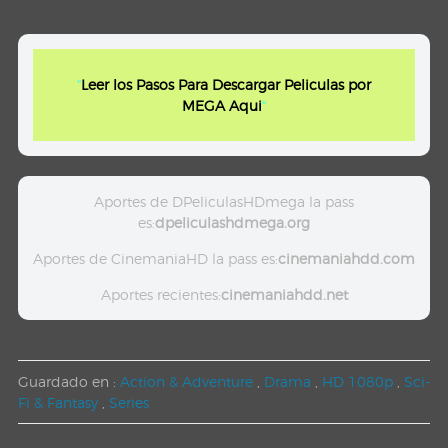
"
Leer los Pasos Para Descargar Peliculas por
MEGA Aqui
"
Aportes de DPeliculasHDmega la pass
es:
dpeliculashdmega.org
Aportes de CinemaniaHD la pass es:
cinemaniahdd.com
Aportes recientes:
cinemaniahdd.net
Guardado en :
Action & Adventure
,
Drama
,
HD 1080p
,
Sci-
Fi & Fantasy
,
Series