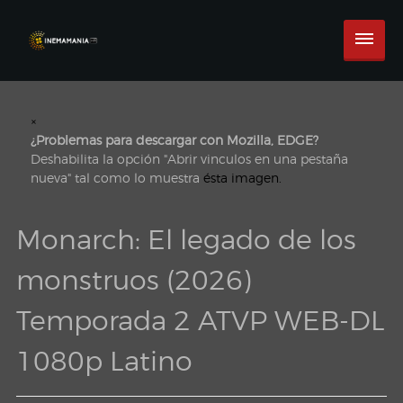
×
¿Problemas para descargar con Mozilla, EDGE?
Deshabilita la opción "Abrir vinculos en una pestaña
nueva" tal como lo muestra
ésta imagen.
Monarch: El legado de los
monstruos (2026)
Temporada 2 ATVP WEB-DL
1080p Latino