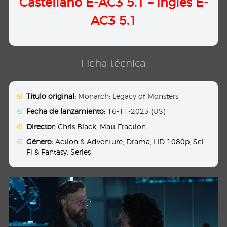
Castellano E-
AC3 5.1
– Ingles E-
AC3 5.1
Ficha técnica
Titulo original:
Monarch: Legacy of Monsters
Fecha de lanzamiento:
16-11-2023 (US)
Director:
Chris Black
,
Matt Fraction
Género:
Action & Adventure
,
Drama
,
HD 1080p
,
Sci-
Fi & Fantasy
,
Series