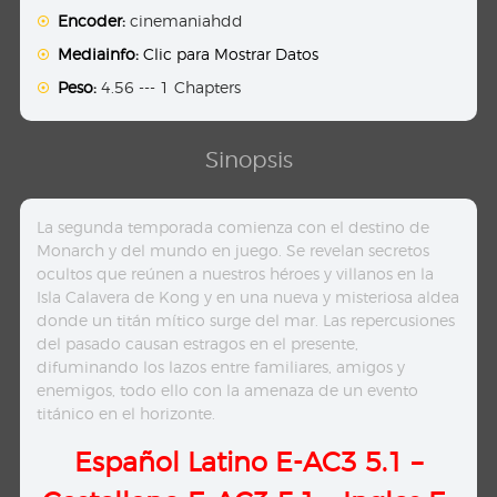
Encoder:
cinemaniahdd
Mediainfo:
Clic para Mostrar Datos
Peso:
4.56 --- 1 Chapters
Sinopsis
La segunda temporada comienza con el destino de
Monarch y del mundo en juego. Se revelan secretos
ocultos que reúnen a nuestros héroes y villanos en la
Isla Calavera de Kong y en una nueva y misteriosa aldea
donde un titán mítico surge del mar. Las repercusiones
del pasado causan estragos en el presente,
difuminando los lazos entre familiares, amigos y
enemigos, todo ello con la amenaza de un evento
titánico en el horizonte.
Español Latino E-AC3 5.1
–