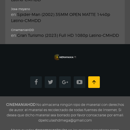
Jose moyano
en
Spider-Man (2002) 35MM OPEN MATTE 1440p
Latino-CMHDD
CinemaniaHDD
en
Gran Turismo (2023) Full HD 1080p Latino-CMHDD
CINEMANIAHDD
No almacena ningún tipo de material con derechos
de autor, el material es recolectado de todas fuentes de Internet, Si
desea que dicho material sea borrado por favor contactarse por email:
dpeliculashdmega@gmail.com