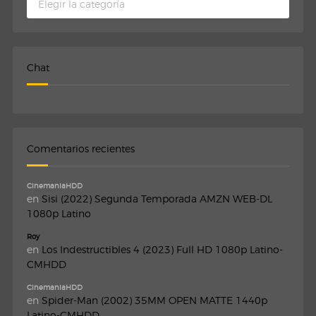
Chat
Comentarios recientes
CinemaniaHDD
en
Sisi (2022) Segunda Temporada AMZN WEB-DL
1080p Latino
Roy
en
Los Indestructibles 4 (2023) Full HD 1080p Latino-
CMHDD
CinemaniaHDD
en
Spider-Man (2002) 35MM OPEN MATTE 1440p
Latino-CMHDD