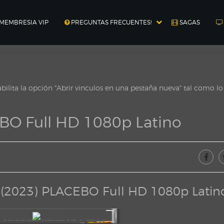
MEMBRESIA VIP
PREGUNTAS FRECUENTES!
SAGAS
ilita la opción "Abrir vinculos en una pestaña nueva" tal como l
BO Full HD 1080p Latino
 (2023) PLACEBO Full HD 1080p Latin