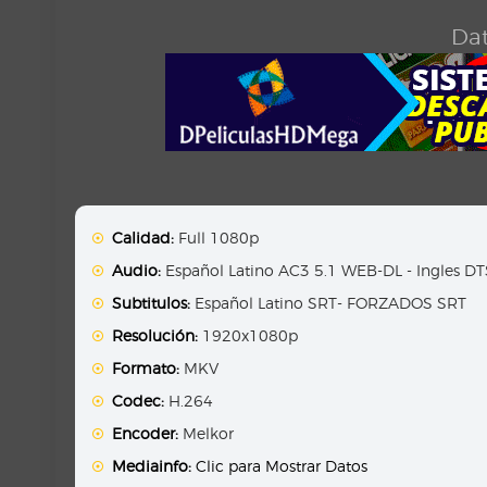
Dat
Calidad:
Full 1080p
Audio:
Español Latino AC3 5.1 WEB-DL - Ingles D
Subtitulos:
Español Latino SRT- FORZADOS SRT
Resolución:
1920x1080p
Formato:
MKV
Codec:
H.264
Encoder:
Melkor
Mediainfo:
Clic para Mostrar Datos