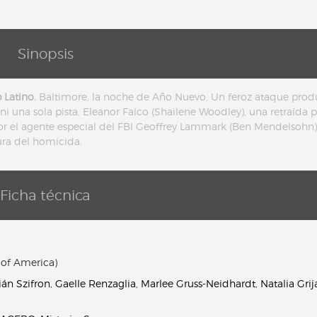
Sinopsis
Latino.
Baltimore, la noche de Año Nuevo. Un feroz ataque pro
 una sola pista. Eleanor Falco (Shailene Woodley), una retraída 
 por el agente especial del FBI Geoffrey Lammark (Ben Mendelsohn)
tura del homicida.
Ficha técnica
 of America)
án Szifron
,
Gaelle Renzaglia
,
Marlee Gruss-Neidhardt
,
Natalia Grij