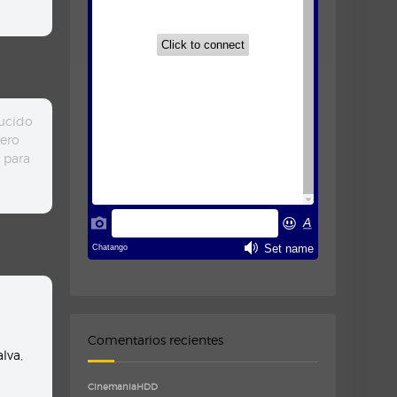
ducido
pero
 para
Comentarios recientes
alva
,
CinemaniaHDD