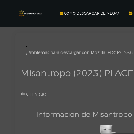
COMO DESCARGAR DE MEGA?
×
¿Problemas para descargar con Mozilla, EDGE?
Deshab
Misantropo (2023) PLACE
611 vistas
Información de Misantropo