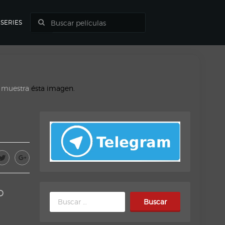
SERIES
o muestra
ésta imagen.
o
Buscar: