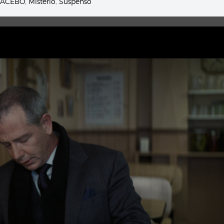
PLACEBO
,
Misterio
,
Suspenso