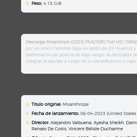
Peso:
4.15 GiB
Descarga Misantropo (2023) PLACEBO Full HD 1080p 
por un único hombre deja un saldo de 29 muertos y ni
talentosa mujer policía de bajo rango, es reclutada
integrar el equipo a cargo de la identificación y cap
Titulo original:
Misanthrope
Fecha de lanzamiento:
06-04-2023 (United States
Director:
Alejandro Valbuena
,
Ayesha Sheikh
,
Dami
Renato De Cotiis
,
Vincent Bélisle-Ducharme