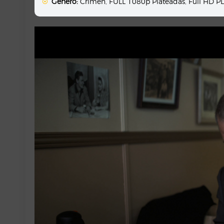
Género:
Crimen
,
FULL 1080p Plateadas
,
Full HD 