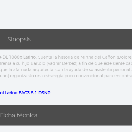
Sinopsis
-DL 1080p Latino.
Cuenta la historia de Mirtha del Cañón (Dolore
renta a su hijo Bartolo (Vadhir Derbez) a fin de que éste siente ca
 que la afamada arquitecta, con la ayuda de su asistente personal
uan) organizarán una estrategia poco convencional para encontrar
ol Latino EAC3 5.1 DSNP
Ficha técnica