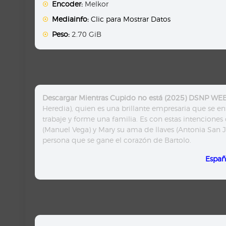
Encoder:
Melkor
Mediainfo:
Clic para Mostrar Datos
Peso:
2.70 GiB
Descargar Mientras Cupido no está (2025) DSNP WEB
Heredia), quien es una brillante empresaria que se enf
trabaje y forme una familia. Es con estas intenciones
(Manuel Vega) y Mary su ama de llaves (Antonia San J
persona que se gane el corazón de Bartolo.
Españ