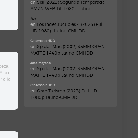
en
Sisi (2022) Segunda Temporada
AMZN WEB-DL 1080p Latino
Roy
en
Los Indestructibles 4 (2023) Full
HD 1080p Latino-CMHDD
CinemaniaHDD
en
Spider-Man (2002) 35MM OPEN
MATTE 1440p Latino-CMHDD
s
Jose moyano
beza,
en
Spider-Man (2002) 35MM OPEN
 Alan
MATTE 1440p Latino-CMHDD
 a la
CinemaniaHDD
en
Gran Turismo (2023) Full HD
1080p Latino-CMHDD