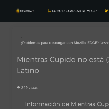
COMO DESCARGAR DE MEGA?
×
¿Problemas para descargar con Mozilla, EDGE?
Deshab
Mientras Cupido no está
Latino
249 vistas
Información de Mientras Cu