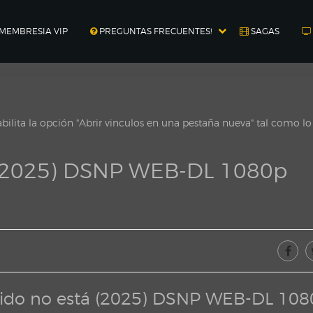
MEMBRESIA VIP
PREGUNTAS FRECUENTES!
SAGAS
ilita la opción "Abrir vinculos en una pestaña nueva" tal como l
 (2025) DSNP WEB-DL 1080p
pido no está (2025) DSNP WEB-DL 108