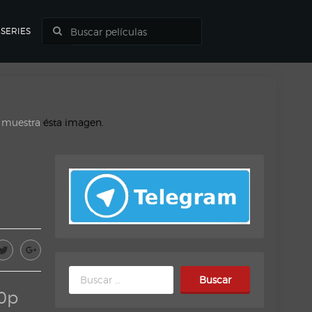
SERIES
o muestra
ésta imagen.
Buscar:
0p