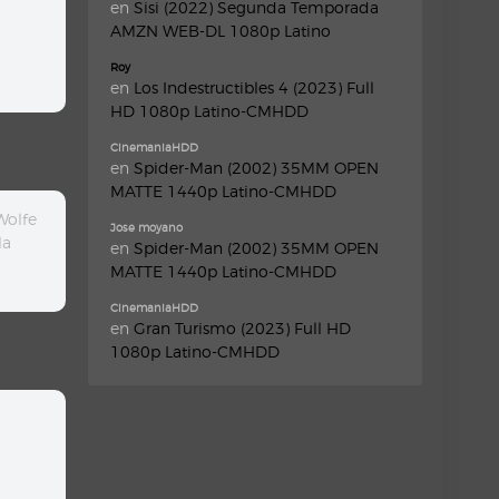
en
Sisi (2022) Segunda Temporada
AMZN WEB-DL 1080p Latino
Roy
en
Los Indestructibles 4 (2023) Full
HD 1080p Latino-CMHDD
CinemaniaHDD
en
Spider-Man (2002) 35MM OPEN
MATTE 1440p Latino-CMHDD
Wolfe
Jose moyano
la
en
Spider-Man (2002) 35MM OPEN
MATTE 1440p Latino-CMHDD
CinemaniaHDD
en
Gran Turismo (2023) Full HD
1080p Latino-CMHDD