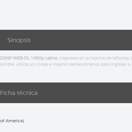
Sinopsis
5) DSNP WEB-DL 1080p Latino.
Inspirada en la historia de Whitney 
mble. utiliza un coraje e ingenio extraordinarios para ingresar a 
Ficha técnica
 of America)