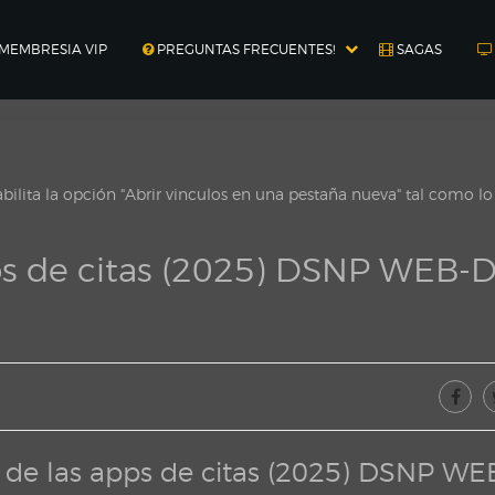
MEMBRESIA VIP
PREGUNTAS FRECUENTES!
SAGAS
ilita la opción "Abrir vinculos en una pestaña nueva" tal como l
pps de citas (2025) DSNP WEB-
a de las apps de citas (2025) DSNP WE