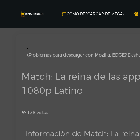
COMO DESCARGAR DE MEGA?
×
¿Problemas para descargar con Mozilla, EDGE?
Deshab
Match: La reina de las a
1080p Latino
138 vistas
Información de Match: La rein