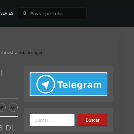
SERIES
o muestra
ésta imagen.
DL
Buscar:
B-DL