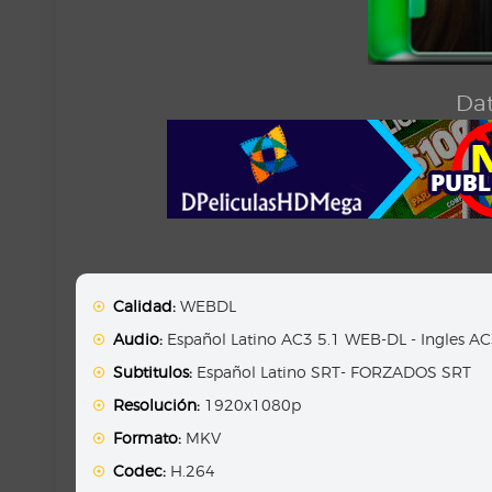
Dat
Calidad:
WEBDL
Audio:
Español Latino AC3 5.1 WEB-DL - Ingles A
Subtitulos:
Español Latino SRT- FORZADOS SRT
Resolución:
1920x1080p
Formato:
MKV
Codec:
H.264