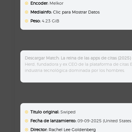
Encoder:
Melkor
Mediainfo:
Clic para Mostrar Datos
Peso:
4.23 GiB
Descargar Match: La reina de las apps de citas (202
Herd, fundadora y ex CEO de la plataforma de citas Bu
industria tecnológica dominada por los hombres.
Titulo original:
Swiped
Fecha de lanzamiento:
09-09-2025 (United States
Director:
Rachel Lee Goldenberg