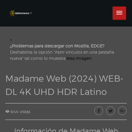
×
¿Problemas para descargar con Mozilla, EDGE?
Deshabilita la opción "Abrir vinculos en una pestaña
nueva" tal como lo muestra
ésta imagen.
Madame Web (2024) WEB-
DL 4K UHD HDR Latino
644 vistas
Información de Madame Web