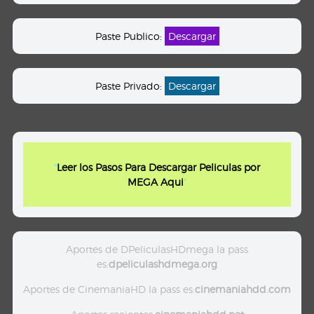
Paste Publico:
Descargar
Paste Privado:
Descargar
"
Leer los Pasos Para Descargar Peliculas por
MEGA Aqui
"
Aportes de DPeliculasHDmega la pass
es:
dpeliculashdmega.org
Aportes de CinemaniaHD la pass es:
cinemaniahdd.com