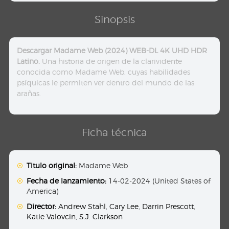
Sinopsis
Descargar Madame Web (2024) WEB-DL 4K UHD HDR
Latino.
Una historia de origen de la clarividente
conocida como Madame Web, cuyas habilidades
psíquicas le permiten ver dentro del mundo de las
arañas.
Ficha técnica
Titulo original:
Madame Web
Fecha de lanzamiento:
14-02-2024 (United States of
America)
Director:
Andrew Stahl
,
Cary Lee
,
Darrin Prescott
,
Katie Valovcin
,
S.J. Clarkson