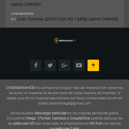
Latino-CMHDD
CinemaniaHDD
en
Gran Turismo (2023) Full HD 1080p Latino-CMHDD
CINEMANIAHDD
No almacena ningún tipo de material con derechos
de autor, el material es recolectado de todas fuentes de Internet, Si
desea que dicho material sea borrado por favor contactarse por email:
dpeliculashdmega@gmail.com
Ahora puedes
descargar peliculas
en los mejores servidores gratis,
incluyendo
Mega, 1Fichier, Uptobox y GoogleDrive
, podrás disfrutar de
las
películas HD
eso no es todo, lo importante en
HD Full
con opción
de
películas 1 link
,