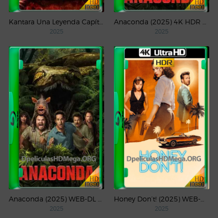
Kantara Una Leyenda Capítulo – 1 (2025) WEB-DL 1080p Latino
Anaconda (2025) 4K HDR WEB-DL 2160p Latino
2025
2025
Anaconda (2025) WEB-DL 1080p Latino
Honey Don’t! (2025) WEB-DL 4K UHD HDR Latino
2025
2025