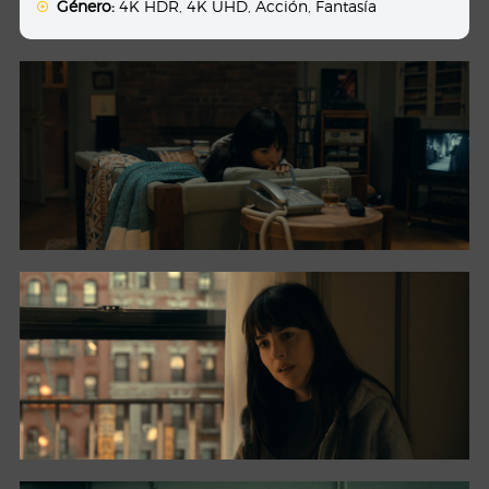
Género:
4K HDR
,
4K UHD
,
Acción
,
Fantasía