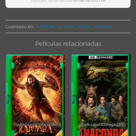
Aportes recientes:
cinemaniahdd.net
Guardado en :
4K HDR
,
4K UHD
,
Acción
,
Fantasía
Películas relacionadas