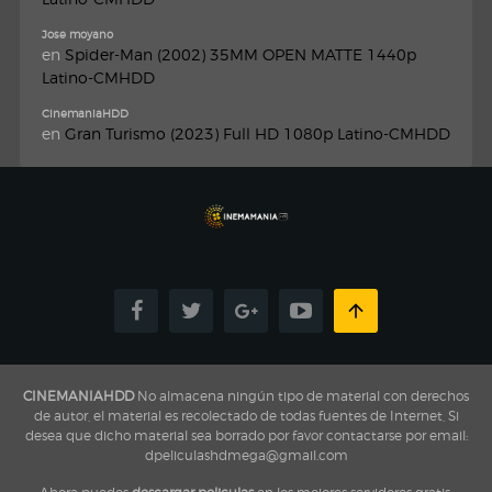
Jose moyano
en
Spider-Man (2002) 35MM OPEN MATTE 1440p
Latino-CMHDD
CinemaniaHDD
en
Gran Turismo (2023) Full HD 1080p Latino-CMHDD
CINEMANIAHDD
No almacena ningún tipo de material con derechos
de autor, el material es recolectado de todas fuentes de Internet, Si
desea que dicho material sea borrado por favor contactarse por email:
dpeliculashdmega@gmail.com