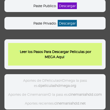
Paste Publico:
Descargar
Paste Privado:
Descargar
"
Leer los Pasos Para Descargar Peliculas por
MEGA Aqui
"
Aportes de DPeliculasHDmega la pass
es:
dpeliculashdmega.org
Aportes de CinemaniaHD la pass es:
cinemaniahdd.com
Aportes recientes:
cinemaniahdd.net