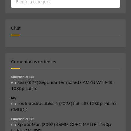
Chat
Comentarios recientes
CinemaniaHDD
en
Sisi (2022) Segunda Temporada AMZN WEB-DL
1080p Latino
Roy
en
Los Indestructibles 4 (2023) Full HD 1080p Latino-
CMHDD
CinemaniaHDD
en
Spider-Man (2002) 35MM OPEN MATTE 1440p
Latino-CMHDD