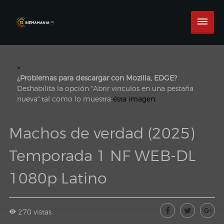
×
¿Problemas para descargar con Mozilla, EDGE?
Deshabilita la opción "Abrir vinculos en una pestaña
nueva" tal como lo muestra
ésta imagen.
Machos de verdad (2025)
Temporada 1 NF WEB-DL
1080p Latino
270 vistas