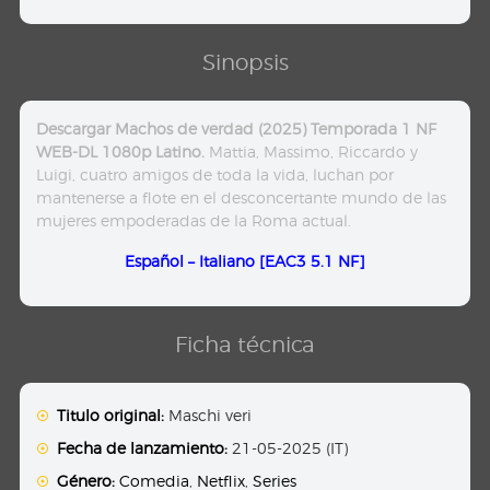
Sinopsis
Descargar Machos de verdad (2025) Temporada 1 NF
WEB-DL 1080p Latino.
Mattia, Massimo, Riccardo y
Luigi, cuatro amigos de toda la vida, luchan por
mantenerse a flote en el desconcertante mundo de las
mujeres empoderadas de la Roma actual.
Español – Italiano [EAC3 5.1 NF]
Ficha técnica
Titulo original:
Maschi veri
Fecha de lanzamiento:
21-05-2025 (IT)
Género:
Comedia
,
Netflix
,
Series