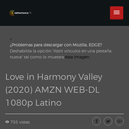
×
¿Problemas para descargar con Mozilla, EDGE?
Deshabilita la opción "Abrir vinculos en una pestaña
nueva" tal como lo muestra
ésta imagen.
Love in Harmony Valley
(2020) AMZN WEB-DL
1080p Latino
755 vistas