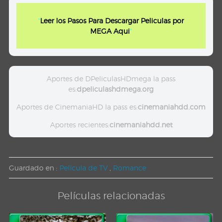
"
Leer los Pasos Para Descargar Peliculas por
MEGA Aqui
"
Aportes de DPeliculasHDmega la pass
es:
dpeliculashdmega.org
Aportes de CinemaniaHD la pass es:
cinemaniahdd.com
Aportes recientes:
cinemaniahdd.net
Guardado en :
Película de TV
,
Romance
Películas relacionadas