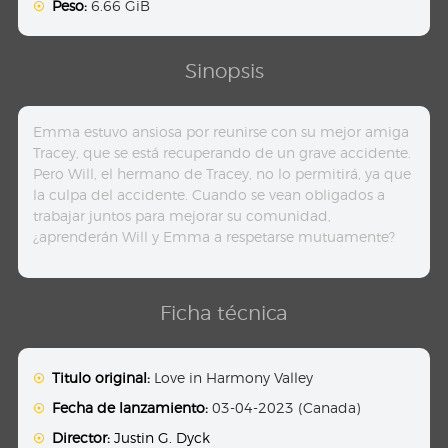
Peso:
6.66 GiB
Sinopsis
Emma estuvo ansiosa por reunirse con su mejor amiga
Tracey, que se está recuperando de un grave accidente.
Pero Will, el hermano de Tracey, no lo permitirá, ya que
la culpa del accidente. Cuando se vean obligados a
trabajar juntos para mejorar su comunidad,
¿aprenderán Will y Emma a respetarse mutuamente?
Ficha técnica
Titulo original:
Love in Harmony Valley
Fecha de lanzamiento:
03-04-2023 (Canada)
Director:
Justin G. Dyck