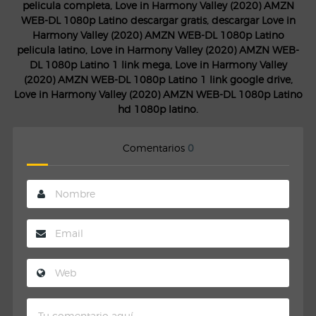
pelicula completa, Love in Harmony Valley (2020) AMZN
WEB-DL 1080p Latino descargar gratis, descargar Love in
Harmony Valley (2020) AMZN WEB-DL 1080p Latino
pelicula latino, Love in Harmony Valley (2020) AMZN WEB-
DL 1080p Latino 1 link mega, Love in Harmony Valley
(2020) AMZN WEB-DL 1080p Latino 1 link google drive,
Love in Harmony Valley (2020) AMZN WEB-DL 1080p Latino
hd 1080p latino.
Comentarios
0