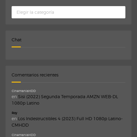
Categorias
Chat
Comentarios recientes
CinemaniaHDD
en
Sisi (2022) Segunda Temporada AMZN WEB-DL
1080p Latino
Roy
en
Los Indestructibles 4 (2023) Full HD 1080p Latino-
CMHDD
CinemaniaHDD