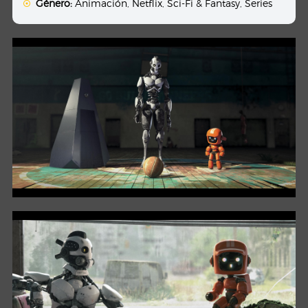
Género:
Animación
,
Netflix
,
Sci-Fi & Fantasy
,
Series