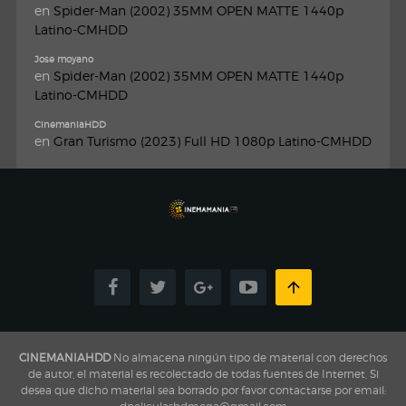
en
Spider-Man (2002) 35MM OPEN MATTE 1440p
Latino-CMHDD
Jose moyano
en
Spider-Man (2002) 35MM OPEN MATTE 1440p
Latino-CMHDD
CinemaniaHDD
en
Gran Turismo (2023) Full HD 1080p Latino-CMHDD
CINEMANIAHDD
No almacena ningún tipo de material con derechos
de autor, el material es recolectado de todas fuentes de Internet, Si
desea que dicho material sea borrado por favor contactarse por email: