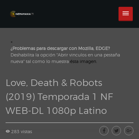
×
¿Problemas para descargar con Mozilla, EDGE?
Deshabilita la opción "Abrir vinculos en una pestaña
nueva" tal como lo muestra
ésta imagen.
Love, Death & Robots
(2019) Temporada 1 NF
WEB-DL 1080p Latino
283 vistas