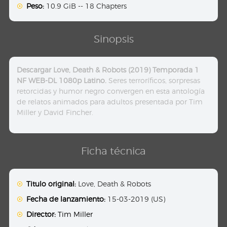
Peso:
10.9 GiB -- 18 Chapters
Sinopsis
Descargar Love, Death & Robots (2019) Temporada 1
NF WEB-DL 1080p Latino.
Seres terroríficos, sorpresas
retorcidas y humor negro convergen en esta antología
de relatos animados para adultos presentada por Tim
Miller y David Fincher.
Ficha técnica
Titulo original:
Love, Death & Robots
Fecha de lanzamiento:
15-03-2019 (US)
Director:
Tim Miller