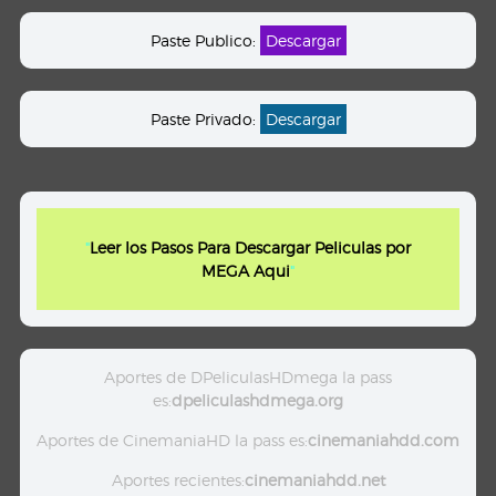
Paste Publico:
Descargar
Paste Privado:
Descargar
"
Leer los Pasos Para Descargar Peliculas por
MEGA Aqui
"
Aportes de DPeliculasHDmega la pass
es:
dpeliculashdmega.org
Aportes de CinemaniaHD la pass es:
cinemaniahdd.com
Aportes recientes:
cinemaniahdd.net