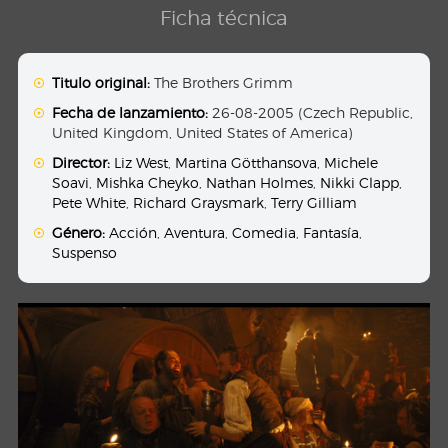
Ficha técnica
Titulo original:
The Brothers Grimm
Fecha de lanzamiento:
26-08-2005 (Czech Republic,
United Kingdom, United States of America)
Director:
Liz West
,
Martina Götthansova
,
Michele
Soavi
,
Mishka Cheyko
,
Nathan Holmes
,
Nikki Clapp
,
Pete White
,
Richard Graysmark
,
Terry Gilliam
Género:
Acción
,
Aventura
,
Comedia
,
Fantasía
,
Suspenso