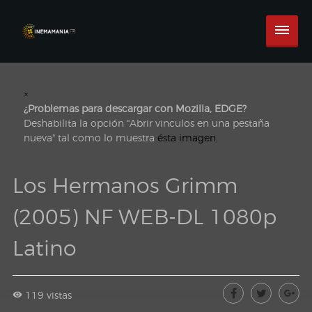
×
¿Problemas para descargar con Mozilla, EDGE?
Deshabilita la opción "Abrir vinculos en una pestaña
nueva" tal como lo muestra
ésta imagen.
Los Hermanos Grimm
(2005) NF WEB-DL 1080p
Latino
119 vistas