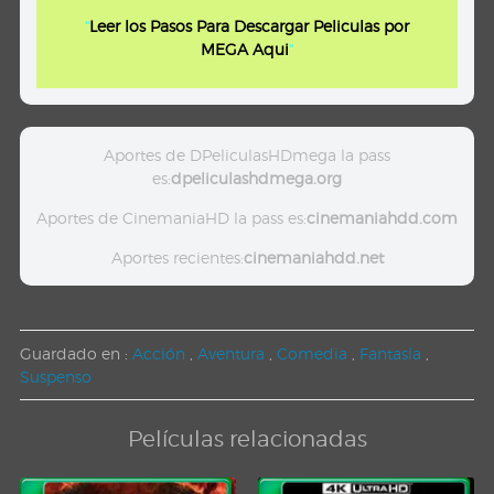
"
Leer los Pasos Para Descargar Peliculas por
MEGA Aqui
"
Aportes de DPeliculasHDmega la pass
es:
dpeliculashdmega.org
Aportes de CinemaniaHD la pass es:
cinemaniahdd.com
Aportes recientes:
cinemaniahdd.net
Guardado en :
Acción
,
Aventura
,
Comedia
,
Fantasía
,
Suspenso
Películas relacionadas