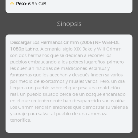
Peso:
6.94 GiB
Sinopsis
Descargar Los Hermanos Grimm (2005) NF WEB-DL
1080p Latino.
Alemania, siglo XIX. Jake y Will Grimm
son dos hermanos que se dedican a recorrer los
pueblos embaucando a los pobres lugareños: primero
les cuentan historias de maldiciones, espíritus y
fantasmas que los acechan y después fingen salvarlos
por medio de exorcismos y rituales varios. Pero, un día,
llegan a un pueblo sobre el que pesa una maldición
real, un pueblo situado cerca de un bosque encantado
en el que recientemente han desaparecido varias niñas.
Los Grimm tendrán entonces que demostrar su valentía
y coraje para salvar al pueblo de una amenaza
terrorífica.