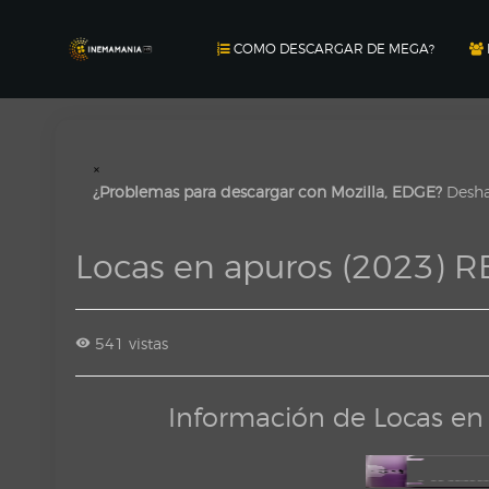
COMO DESCARGAR DE MEGA?
×
¿Problemas para descargar con Mozilla, EDGE?
Deshab
Locas en apuros (2023) 
541 vistas
Información de Locas en