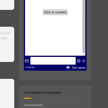
sca de
inaje
Comentarios recientes
CinemaniaHDD