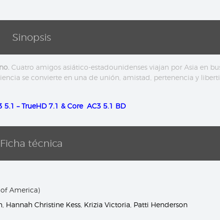
Sinopsis
no.
Cuatro amigos asiático-estadounidenses viajan por Asia en bu
encia se convierte en una de unión, amistad, pertenencia y libert
3 5.1 – TrueHD 7.1 & Core AC3 5.1 BD
Ficha técnica
 of America)
n
,
Hannah Christine Kess
,
Krizia Victoria
,
Patti Henderson