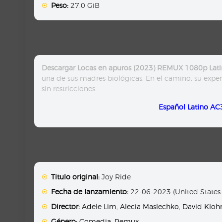
Peso:
27.0 GiB
Descargar Locas en apuros (2023) REMUX 1080p Lati
una de sus madres biológicas. En el camino, su experi
sin restricciones.
Español Latino AC
Titulo original:
Joy Ride
Fecha de lanzamiento:
22-06-2023 (United States
Director:
Adele Lim
,
Alecia Maslechko
,
David Kloh
Género:
Comedia
,
Remux