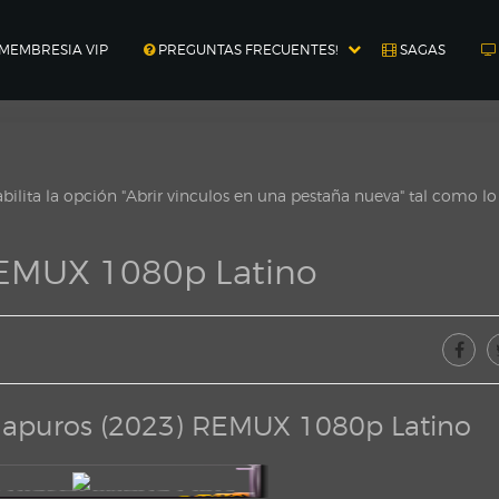
MEMBRESIA VIP
PREGUNTAS FRECUENTES!
SAGAS
ilita la opción "Abrir vinculos en una pestaña nueva" tal como l
REMUX 1080p Latino
 apuros (2023) REMUX 1080p Latino