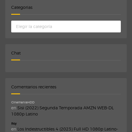
Categorias
Categorias
Chat
Comentarios recientes
CinemaniaHDD
en
Sisi (2022) Segunda Temporada AMZN WEB-DL
1080p Latino
Roy
en
Los Indestructibles 4 (2023) Full HD 1080p Latino-