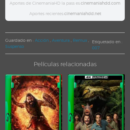
Aportes de CinemaniaHD la pass es:
cinemaniahdd.com
Aportes recientes:
cinemaniahdd.net
Guardado en :
Acción
,
Aventura
,
Remux
,
Etiquetado en :
Suspenso
007
Películas relacionadas