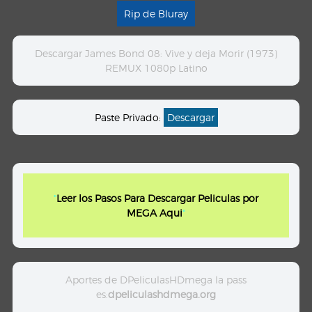
Rip de Bluray
Descargar James Bond 08: Vive y deja Morir (1973)
REMUX 1080p Latino
Paste Privado:
Descargar
"
Leer los Pasos Para Descargar Peliculas por
MEGA Aqui
"
Aportes de DPeliculasHDmega la pass
es:
dpeliculashdmega.org