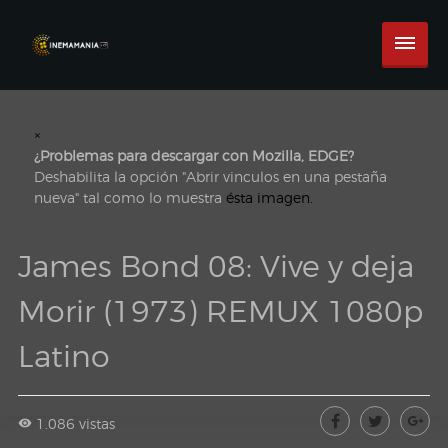
×
¿Problemas para descargar con Mozilla, EDGE?
Deshabilita la opción "Abrir vinculos en una pestaña
nueva" tal como lo muestra
ésta imagen.
James Bond 08: Vive y deja
Morir (1973) REMUX 1080p
Latino
1.086 vistas