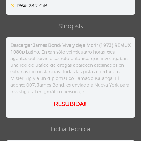
Peso:
28.2 GiB
Sinopsis
Descargar James Bond: Vive y deja Morir (1973) REMUX
1080p Latino.
En tan sólo veinticuatro horas, tres
agentes del servicio secreto británico que investigaban
una red de tráfico de drogas aparecen asesinados en
extrañas circunstancias. Todas las pistas conducen a
Mister Big y a un diplomático llamado Katanga. El
agente 007, James Bond, es enviado a Nueva York para
investigar al enigmático personaje.
RESUBIDA!!!
Ficha técnica