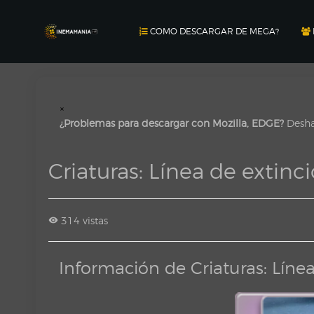
COMO DESCARGAR DE MEGA?
×
¿Problemas para descargar con Mozilla, EDGE?
Deshab
Criaturas: Línea de exti
314 vistas
Información de Criaturas: Lín