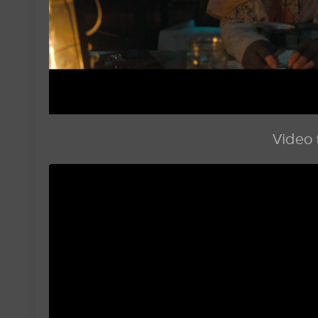
Video t