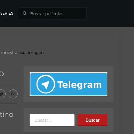
SERIES
o muestra
ésta imagen.
o
tino
Buscar: