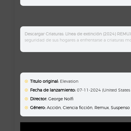
Descargar Criaturas: Línea de extinción (2024) REMU
seguridad de sus hogares a enfrentarse a criaturas mo
Titulo original:
Elevation
Fecha de lanzamiento:
07-11-2024 (United States
Director:
George Nolfi
Género:
Acción
,
Ciencia ficción
,
Remux
,
Suspenso