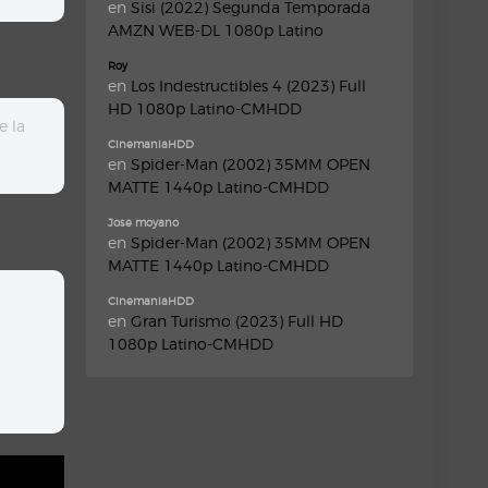
en
Sisi (2022) Segunda Temporada
AMZN WEB-DL 1080p Latino
Roy
en
Los Indestructibles 4 (2023) Full
HD 1080p Latino-CMHDD
e la
CinemaniaHDD
en
Spider-Man (2002) 35MM OPEN
MATTE 1440p Latino-CMHDD
Jose moyano
en
Spider-Man (2002) 35MM OPEN
MATTE 1440p Latino-CMHDD
CinemaniaHDD
en
Gran Turismo (2023) Full HD
1080p Latino-CMHDD