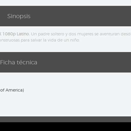
Sinopsis
X 1080p Latino.
Un padre soltero y dos mujeres se aventuran desd
nstruosas para salvar la vida de un niño.
Ficha técnica
 of America)