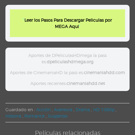
"
Leer los Pasos Para Descargar Peliculas por
MEGA Aqui
"
Aportes de DPeliculasHDmega la pass
es:
dpeliculashdmega.org
Aportes de CinemaniaHD la pass es:
cinemaniahdd.com
Aportes recientes:
cinemaniahdd.net
Guardado en :
Acción
,
Aventura
,
Drama
,
HD 1080p
,
Historia
,
Romance
,
Suspenso
Películas relacionadas