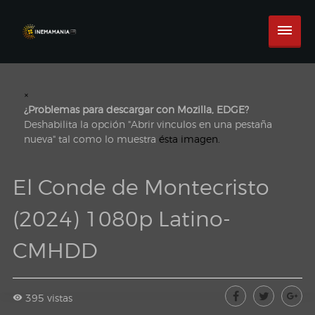
×
¿Problemas para descargar con Mozilla, EDGE?
Deshabilita la opción "Abrir vinculos en una pestaña
nueva" tal como lo muestra
ésta imagen.
El Conde de Montecristo
(2024) 1080p Latino-
CMHDD
395 vistas