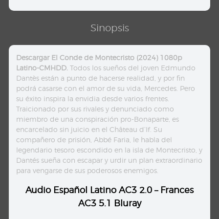
Sinopsis
Descargar El Conde de Montecristo (2024) 1080p
Latino-CMHDD.
Todos los sueños del joven Edmundo
Dantès están a punto de hacerse realidad, y por fin
podrá casarse con el amor de su vida, Mercedes. Pero
su éxito inspira la envidia desde varios frentes.
Traicionado por sus rivales y denunciado como
miembro de una conspiración pro-Bonaparte, es
encarcelado sin juicio en el Château d’If. Su
compañero de prisión, Abbé Faria, le habla del
legendario tesoro escondido en la isla de Montecristo, y
Dantés sueña con escapar y urdir un plan extraordinario
para vengarse de sus poderosos enemigos.
Audio Español Latino AC3 2.0 – Frances
AC3 5.1 Bluray