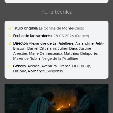
Ficha técnica
Titulo original:
Le Comte de Monte-Cristo
Fecha de lanzamiento:
28-06-2024 (France)
Director:
Alexandre de La Patellière
,
Amandine Petit-
Brisson
,
Daniel Dittmann
,
Julien Dara
,
Justine
Arrestier
,
Marie Gennesseaux
,
Matthieu Delaporte
,
Maxence Robin
,
Neige de la Patellière
Género:
Acción
,
Aventura
,
Drama
,
HD 1080p
,
Historia
,
Romance
,
Suspenso