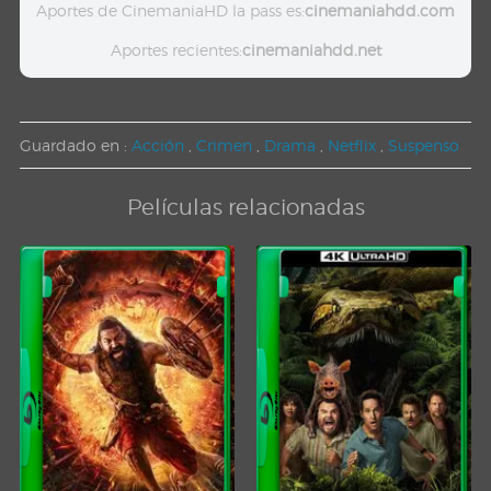
Aportes de CinemaniaHD la pass es:
cinemaniahdd.com
Aportes recientes:
cinemaniahdd.net
Guardado en :
Acción
,
Crimen
,
Drama
,
Netflix
,
Suspenso
Películas relacionadas