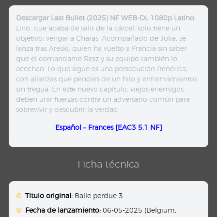
Descargar Last Bullet (2025) NF WEB-DL 1080p Latino.
Lino, que acaba de salir de la cárcel, solo tiene un
objetivo: vengar a Charas. Acompañado de Julia, se
lanza tras Areski, quien ha vuelto a Francia sin saber
que el comandante Resz y su equipo también lo
acechan. Lo que sigue es una persecución frenética,
con alianzas que penden de un hilo y enfrentamientos
sin tregua. En este nuevo capítulo, viejos enemigos
deben unir fuerzas contra un adversario común para
sobrevivir y descubrir la verdad.
Español – Frances [EAC3 5.1 NF]
Ficha técnica
Titulo original:
Balle perdue 3
Fecha de lanzamiento:
06-05-2025 (Belgium,