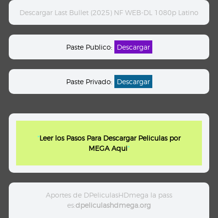
Descargar Last Bullet (2025) NF WEB-DL 1080p Latino
Paste Publico:
Descargar
Paste Privado:
Descargar
"
Leer los Pasos Para Descargar Peliculas por
MEGA Aqui
"
Aportes de DPeliculasHDmega la pass
es:
dpeliculashdmega.org