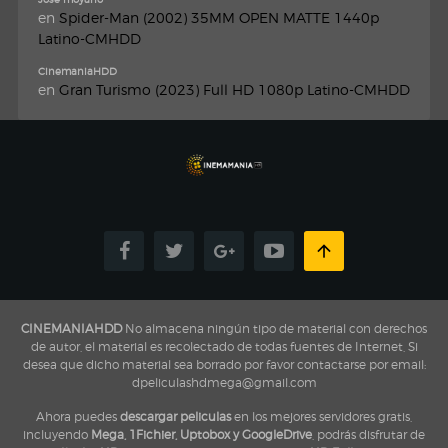
en
Spider-Man (2002) 35MM OPEN MATTE 1440p
Latino-CMHDD
CinemaniaHDD
en
Gran Turismo (2023) Full HD 1080p Latino-CMHDD
CINEMANIAHDD
No almacena ningún tipo de material con derechos
de autor, el material es recolectado de todas fuentes de Internet, Si
desea que dicho material sea borrado por favor contactarse por email:
dpeliculashdmega@gmail.com
Ahora puedes
descargar peliculas
en los mejores servidores gratis,
incluyendo
Mega, 1Fichier, Uptobox y GoogleDrive
, podrás disfrutar de