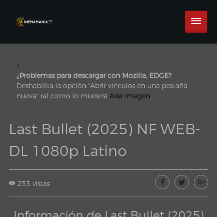
×
¿Problemas para descargar con Mozilla, EDGE?
Deshabilita la opción "Abrir vinculos en una pestaña
nueva" tal como lo muestra
ésta imagen.
Last Bullet (2025) NF WEB-
DL 1080p Latino
233 vistas
Información de Last Bullet (2025)