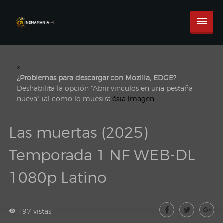
×
¿Problemas para descargar con Mozilla, EDGE?
Deshabilita la opción "Abrir vinculos en una pestaña
nueva" tal como lo muestra
ésta imagen.
Las muertas (2025)
Temporada 1 NF WEB-DL
1080p Latino
197 vistas