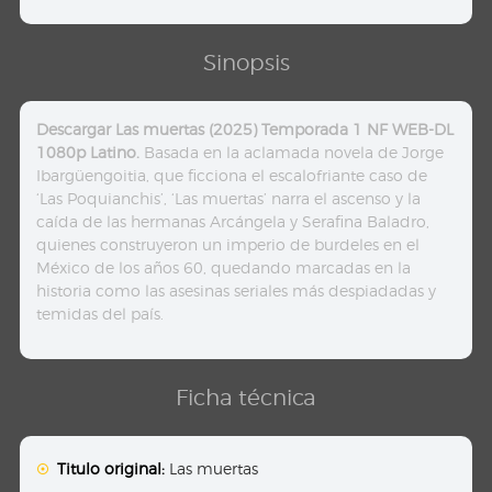
Sinopsis
Descargar Las muertas (2025) Temporada 1 NF WEB-DL
1080p Latino.
Basada en la aclamada novela de Jorge
Ibargüengoitia, que ficciona el escalofriante caso de
‘Las Poquianchis’, ‘Las muertas’ narra el ascenso y la
caída de las hermanas Arcángela y Serafina Baladro,
quienes construyeron un imperio de burdeles en el
México de los años 60, quedando marcadas en la
historia como las asesinas seriales más despiadadas y
temidas del país.
Ficha técnica
Titulo original:
Las muertas