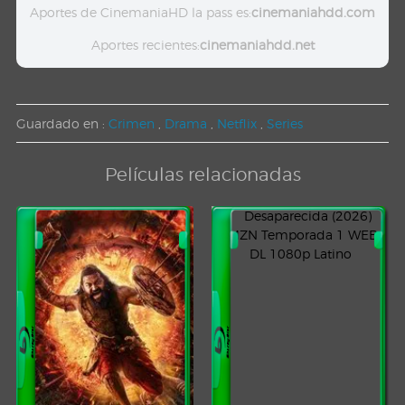
Aportes de CinemaniaHD la pass es:
cinemaniahdd.com
Aportes recientes:
cinemaniahdd.net
Guardado en :
Crimen
,
Drama
,
Netflix
,
Series
Películas relacionadas