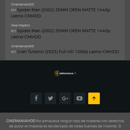
CinemaniaHDD
en
Spider-Man (2002) 35MM OPEN MATTE 1440p
Latino-CMHDD
Jose moyano
en
Spider-Man (2002) 35MM OPEN MATTE 1440p
Latino-CMHDD
CinemaniaHDD
en
Gran Turismo (2023) Full HD 1080p Latino-CMHDD
CINEMANIAHDD
No almacena ningún tipo de material con derechos
de autor, el material es recolectado de todas fuentes de Internet, Si