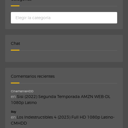
Categorias
Chat
Comentarios recientes
CinemaniaHDD
en
Sisi (2022) Segunda Temporada AMZN WEB-DL
1080p Latino
Roy
en
Los Indestructibles 4 (2023) Full HD 1080p Latino-
CMHDD