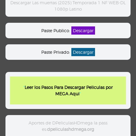
Descargar Las muertas (2025) Temporada 1 NF WEB-DL
1080p Latino
Paste Publico:
Descargar
Paste Privado:
Descargar
"
Leer los Pasos Para Descargar Peliculas por
MEGA Aqui
"
Aportes de DPeliculasHDmega la pass
es:
dpeliculashdmega.org