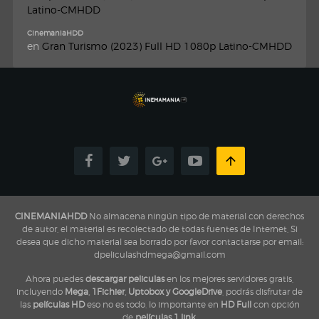
Latino-CMHDD
CinemaniaHDD
en
Gran Turismo (2023) Full HD 1080p Latino-CMHDD
CINEMANIAHDD
No almacena ningún tipo de material con derechos
de autor, el material es recolectado de todas fuentes de Internet, Si
desea que dicho material sea borrado por favor contactarse por email:
dpeliculashdmega@gmail.com
Ahora puedes
descargar peliculas
en los mejores servidores gratis,
incluyendo
Mega, 1Fichier, Uptobox y GoogleDrive
, podrás disfrutar de
las
películas HD
eso no es todo, lo importante en
HD Full
con opción
de
películas 1 link
,