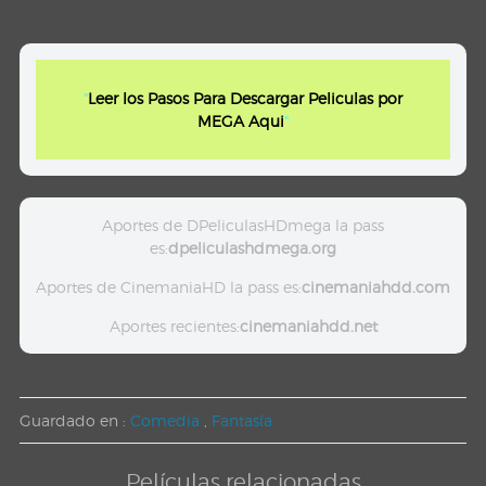
"
Leer los Pasos Para Descargar Peliculas por
MEGA Aqui
"
Aportes de DPeliculasHDmega la pass
es:
dpeliculashdmega.org
Aportes de CinemaniaHD la pass es:
cinemaniahdd.com
Aportes recientes:
cinemaniahdd.net
Guardado en :
Comedia
,
Fantasía
Películas relacionadas