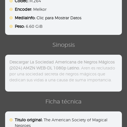
Codec:
H.264
Encoder:
Melkor
Mediainfo:
Clic para Mostrar Datos
Peso:
6.60 GiB
Sinopsis
Descargar La Sociedad Americana de Negros Mágicos
(2024) AMZN WEB-DL 1080p Latino.
Aren es reclutado
por una sociedad secreta de negros mágicos que
dedican sus vidas a una causa de suma importancia.
Ficha técnica
Titulo original:
The American Society of Magical
Negroes