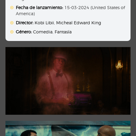
Fecha de lanzamiento:
15-03-2024 (United States of
America)
Director:
Kobi Libii
,
Micheal Edward King
Género:
Comedia
,
Fantasía