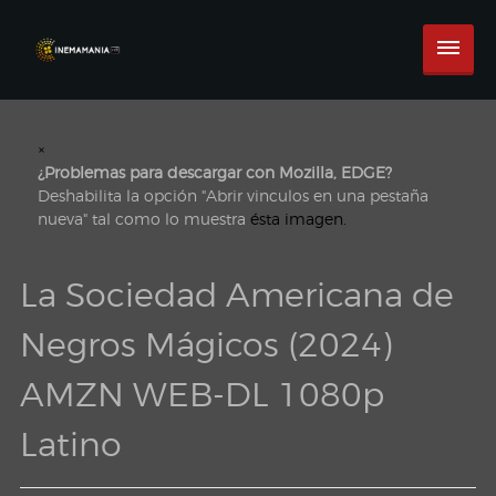
×
¿Problemas para descargar con Mozilla, EDGE?
Deshabilita la opción "Abrir vinculos en una pestaña
nueva" tal como lo muestra
ésta imagen.
La Sociedad Americana de
Negros Mágicos (2024)
AMZN WEB-DL 1080p
Latino