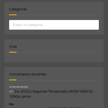
Categorias
Categorias
Chat
Comentarios recientes
CinemaniaHDD
en
Sisi (2022) Segunda Temporada AMZN WEB-DL
1080p Latino
Roy