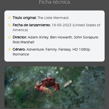
Ficha técnica
Titulo original:
The Little Mermaid
Fecha de lanzamiento:
18-05-2023 (United States of
America)
Director:
Adam Kirley
,
Ben Howarth
,
John Sorapure
,
Rob Marshall
Género:
Adventure
,
Family
,
Fantasy
,
HD 1080p
,
Romance