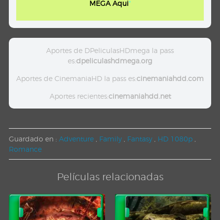
MEGA Aqui
"
Aportes de DPeliculasHDmega la pass
es:
dpeliculashdmega.org
Aportes de CinemaniaHD la pass es:
cinemaniahdd.com
Aportes recientes:
cinemaniahdd.net
Guardado en :
Adventure
,
Family
,
Fantasy
,
HD 1080p
,
Romance
Películas relacionadas