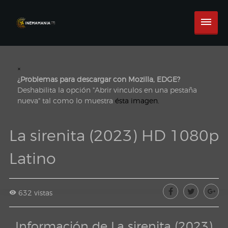
×
¿Problemas para descargar con Mozilla, EDGE?
Deshabilita la opción "Abrir vinculos en una pestaña
nueva" tal como lo muestra
ésta imagen.
La sirenita (2023) HD 1080p
Latino
632 vistas
Información de La sirenita (2023)