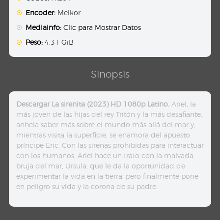
Encoder:
Melkor
Mediainfo:
Clic para Mostrar Datos
Peso:
4.31 GiB
Sinopsis
Descargar La sirenita (2023) HD 1080p Latino.
Ariel, la
más joven de las hijas del rey Tritón y la más desafiante,
anhela saber más sobre el mundo más allá del mar y,
mientras visita la superficie, se enamora del apuesto
príncipe Eric. Con las sirenas prohibidas para interactuar
con los humanos, Ariel hace un trato con la malvada
bruja del mar, Ursula, que le da la oportunidad de
experimentar la vida en la tierra, pero finalmente pone
en peligro su vida y la corona de su padre.