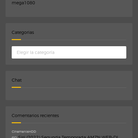
mega1080
Categorias
Categorias
Chat
Comentarios recientes
CinemaniaHDD
en
Sisi (2022) Segunda Temporada AMZN WEB-DL