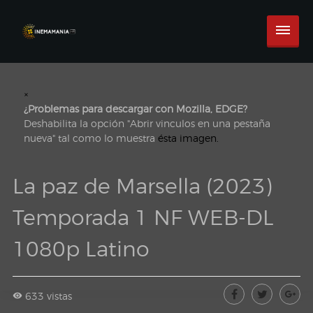
×
¿Problemas para descargar con Mozilla, EDGE?
Deshabilita la opción "Abrir vinculos en una pestaña
nueva" tal como lo muestra
ésta imagen.
La paz de Marsella (2023)
Temporada 1 NF WEB-DL
1080p Latino
633 vistas