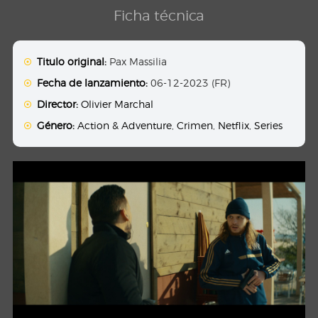
Ficha técnica
Titulo original:
Pax Massilia
Fecha de lanzamiento:
06-12-2023 (FR)
Director:
Olivier Marchal
Género:
Action & Adventure
,
Crimen
,
Netflix
,
Series