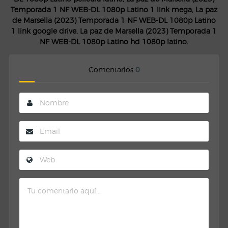
Temporada 1 NF WEB-DL 1080p Latino 1 link mega, La paz
de Marsella (2023) Temporada 1 NF WEB-DL 1080p Latino
1 link google drive, La paz de Marsella (2023) Temporada 1
NF WEB-DL 1080p Latino hd 1080p latino.
Comentarios
0