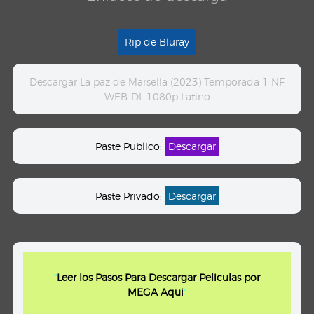
Rip de Bluray
Descargar La paz de Marsella (2023) Temporada 1 NF
WEB-DL 1080p Latino
Paste Publico:
Descargar
Paste Privado:
Descargar
"
Leer los Pasos Para Descargar Peliculas por
MEGA Aqui
"