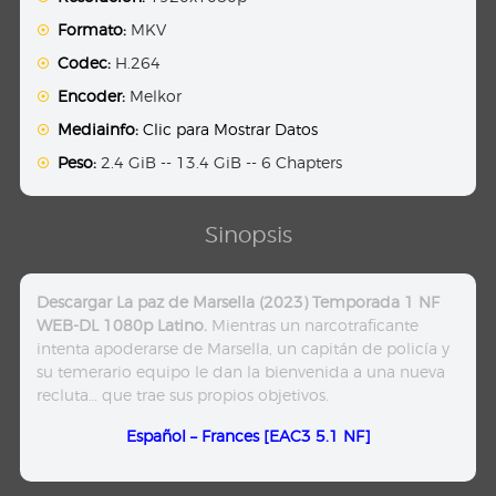
Formato:
MKV
Codec:
H.264
Encoder:
Melkor
Mediainfo:
Clic para Mostrar Datos
Peso:
2.4 GiB -- 13.4 GiB -- 6 Chapters
Sinopsis
Descargar La paz de Marsella (2023) Temporada 1 NF
WEB-DL 1080p Latino.
Mientras un narcotraficante
intenta apoderarse de Marsella, un capitán de policía y
su temerario equipo le dan la bienvenida a una nueva
recluta… que trae sus propios objetivos.
Español – Frances [EAC3 5.1 NF]