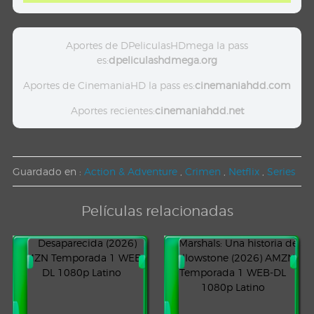
Aportes de DPeliculasHDmega la pass
es:
dpeliculashdmega.org
Aportes de CinemaniaHD la pass es:
cinemaniahdd.com
Aportes recientes:
cinemaniahdd.net
Guardado en :
Action & Adventure
,
Crimen
,
Netflix
,
Series
Películas relacionadas