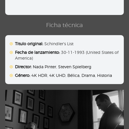
Ficha técnica
Titulo original:
Schindler's List
Fecha de lanzamiento:
30-11-1993 (United States of
America)
Director:
Nada Pinter
,
Steven Spielberg
Género:
4K HDR
,
4K UHD
,
Bélica
,
Drama
,
Historia