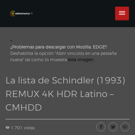
×
¿Problemas para descargar con Mozilla, EDGE?
Deshabilita la opción "Abrir vinculos en una pestaña
nueva" tal como lo muestra
ésta imagen.
La lista de Schindler (1993)
REMUX 4K HDR Latino –
CMHDD
1.701 vistas