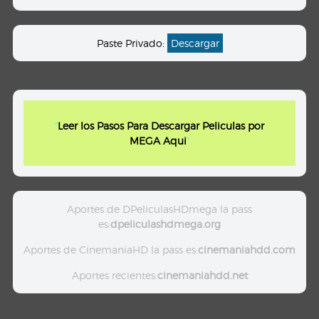
Paste Privado:
Descargar
"
Leer los Pasos Para Descargar Peliculas por
MEGA Aqui
"
Aportes de DPeliculasHDmega la pass
es:
dpeliculashdmega.org
Aportes de CinemaniaHD la pass es:
cinemaniahdd.com
Aportes recientes:
cinemaniahdd.net