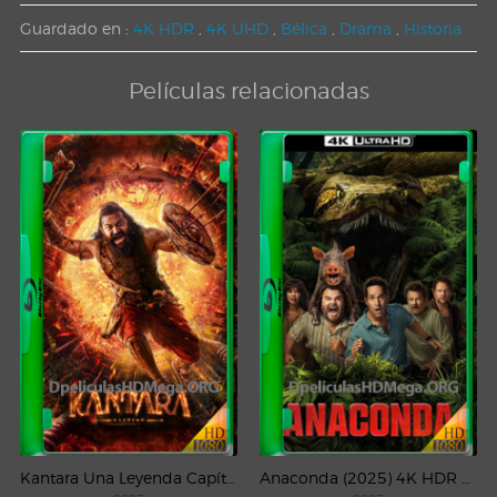
Guardado en :
4K HDR
,
4K UHD
,
Bélica
,
Drama
,
Historia
Películas relacionadas
Kantara Una Leyenda Capítulo – 1 (2025) WEB-DL 1080p Latino
Anaconda (2025) 4K HDR WEB-DL 2160p Latino