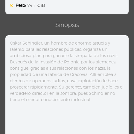
Peso:
74.1 GiB
Sinopsis
Oskar Schindler, un hombre de enorme astucia y
talento para las relaciones públicas, organiza un
ambicioso plan para ganarse la simpatía de los nazis.
Después de la invasión de Polonia por los alemanes,
consigue, gracias a sus relaciones con los nazis, la
propiedad de una fábrica de Cracovia. Allí emplea a
cientos de operarios judíos, cuya explotación le hace
prosperar rápidamente. Su gerente, también judío, es el
verdadero director en la sombra, pues Schindler no
tiene el menor conocimiento industrial.