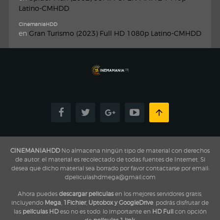
Latino-CMHDD
CinemaniaHDD
en
Gran Turismo (2023) Full HD 1080p Latino-CMHDD
CINEMANIAHDD
No almacena ningún tipo de material con derechos
de autor, el material es recolectado de todas fuentes de Internet, Si
desea que dicho material sea borrado por favor contactarse por email:
dpeliculashdmega@gmail.com
Ahora puedes
descargar peliculas
en los mejores servidores gratis,
incluyendo
Mega, 1Fichier, Uptobox y GoogleDrive
, podrás disfrutar de
las
películas HD
eso no es todo, lo importante en
HD Full
con opción