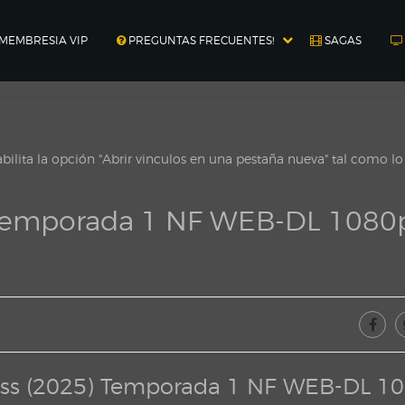
MEMBRESIA VIP
PREGUNTAS FRECUENTES!
SAGAS
ilita la opción "Abrir vinculos en una pestaña nueva" tal como l
 Temporada 1 NF WEB-DL 1080
ess (2025) Temporada 1 NF WEB-DL 1