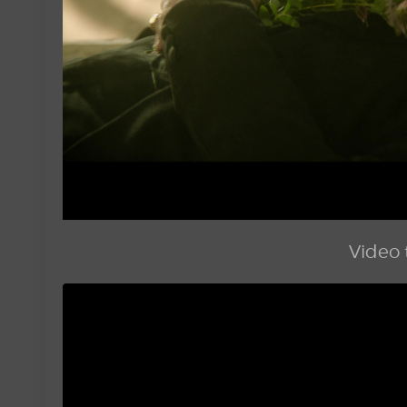
Video t