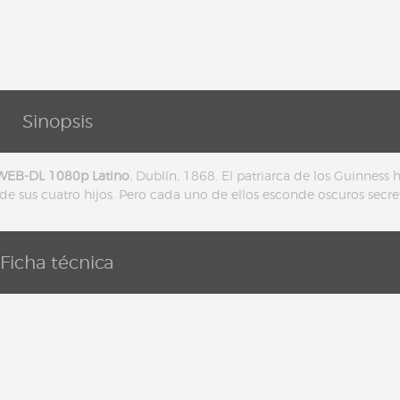
Sinopsis
WEB-DL 1080p Latino.
Dublín, 1868. El patriarca de los Guinness 
de sus cuatro hijos. Pero cada uno de ellos esconde oscuros secre
Ficha técnica