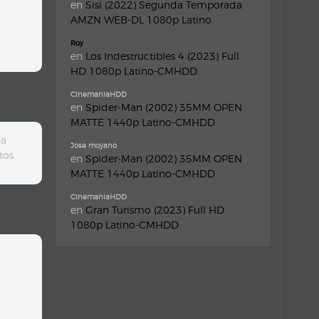
en
Sisi (2022) Segunda Temporada
AMZN WEB-DL 1080p Latino
Roy
en
Los Indestructibles 4 (2023) Full
HD 1080p Latino-CMHDD
CinemaniaHDD
en
Spider-Man (2002) 35MM OPEN
MATTE 1440p Latino-CMHDD
ha
Jose moyano
tos.
en
Spider-Man (2002) 35MM OPEN
MATTE 1440p Latino-CMHDD
CinemaniaHDD
en
Gran Turismo (2023) Full HD
1080p Latino-CMHDD