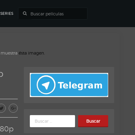
SERIES
o muestra
ésta imagen.
p
Buscar:
080p