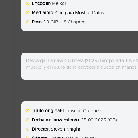
Encoder:
Melkor
Mediainfo:
Clic para Mostrar Datos
Peso:
19 GiB -- 8 Chapters
Descargar La casa Guinness (2025) Temporada 1 NF 
muerto, y el futuro de la cervecería queda en manos 
Titulo original:
House of Guinness
Fecha de lanzamiento:
25-09-2025 (GB)
Director:
Steven Knight