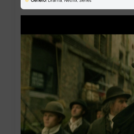
Género:
Drama
,
Netflix
,
Series