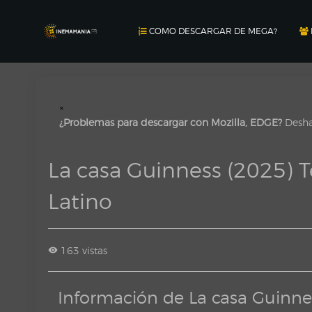
COMO DESCARGAR DE MEGA?
×
¿Problemas para descargar con Mozilla, EDGE?
Deshab
La casa Guinness (2025)
Latino
163 vistas
Información de La casa Guinn