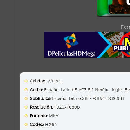
Dat
Calidad:
WEBDL
Audio:
Español Latino E-AC3 5.1 Netflix - Ingles E-
Subtitulos:
Español Latino SRT- FORZADOS SRT
Resolución:
1920x1080p
Formato:
MKV
Codec:
H.264