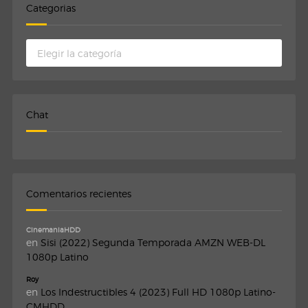
Categorias
Categorias
Chat
Comentarios recientes
CinemaniaHDD
en
Sisi (2022) Segunda Temporada AMZN WEB-DL
1080p Latino
Roy
en
Los Indestructibles 4 (2023) Full HD 1080p Latino-
CMHDD