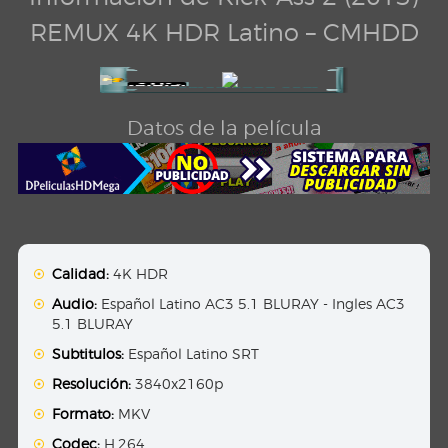
REMUX 4K HDR Latino – CMHDD
Datos de la película
Calidad:
4K HDR
Audio:
Español Latino AC3 5.1 BLURAY - Ingles AC3
5.1 BLURAY
Subtitulos:
Español Latino SRT
Resolución:
3840x2160p
Formato:
MKV
Codec:
H.264