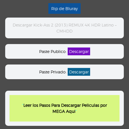
Rip de Bluray
Descargar Kick-Ass 2 (2013) REMUX 4K HDR Latino –
CMHDD
Paste Publico:
Descargar
Paste Privado:
Descargar
"
Leer los Pasos Para Descargar Peliculas por
MEGA Aqui
"