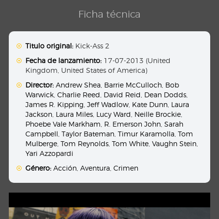
Ficha técnica
Titulo original:
Kick-Ass 2
Fecha de lanzamiento:
17-07-2013 (United
Kingdom, United States of America)
Director:
Andrew Shea
,
Barrie McCulloch
,
Bob
Warwick
,
Charlie Reed
,
David Reid
,
Dean Dodds
,
James R. Kipping
,
Jeff Wadlow
,
Kate Dunn
,
Laura
Jackson
,
Laura Miles
,
Lucy Ward
,
Neille Brockie
,
Phoebe Vale Markham
,
R. Emerson John
,
Sarah
Campbell
,
Taylor Bateman
,
Timur Karamolla
,
Tom
Mulberge
,
Tom Reynolds
,
Tom White
,
Vaughn Stein
,
Yari Azzopardi
Género:
Acción
,
Aventura
,
Crimen