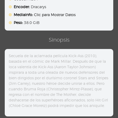
Encoder:
Dracarys
Mediainfo:
Clic para Mostrar Datos
Peso:
38.0 GiB
Sinopsis
Secuela de la aclamada película Kick-Ass (2010),
basada en el cómic de Mark Millar. Después de que la
loca valentía de Kick-Ass (Aaron Taylor-Johnson)
inspirara a toda una oleada de nuevos defensores del
bien dirigidos por el durísimo coronel Stars and Stripes
(Jim Carrey), nuestro héroe decide unirse a ellos. Pero
cuando Bruma Roja (Christopher Mintz-Plasse), que
regresa con el nombre de The Mother, decide
deshacerse de los superhéroes aficionados, solo Hit Girl
(Chloë Grace Moretz) podrá impedir que los aniquile.