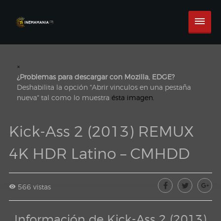
×
¿Problemas para descargar con Mozilla, EDGE?
Deshabilita la opción "Abrir vinculos en una pestaña
nueva" tal como lo muestra
ésta imagen.
Kick-Ass 2 (2013) REMUX
4K HDR Latino – CMHDD
566 vistas
Información de Kick-Ass 2 (2013)