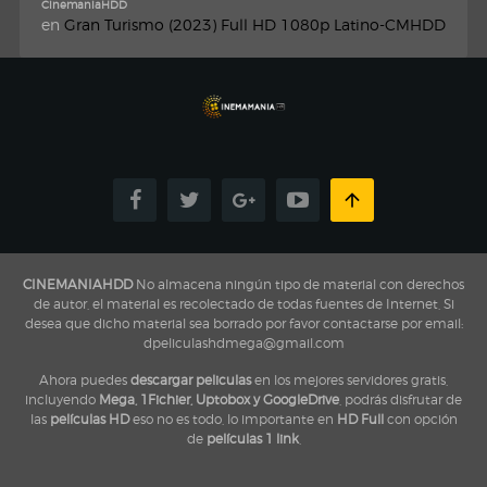
CinemaniaHDD
en
Gran Turismo (2023) Full HD 1080p Latino-CMHDD
CINEMANIAHDD
No almacena ningún tipo de material con derechos
de autor, el material es recolectado de todas fuentes de Internet, Si
desea que dicho material sea borrado por favor contactarse por email:
dpeliculashdmega@gmail.com
Ahora puedes
descargar peliculas
en los mejores servidores gratis,
incluyendo
Mega, 1Fichier, Uptobox y GoogleDrive
, podrás disfrutar de
las
películas HD
eso no es todo, lo importante en
HD Full
con opción
de
películas 1 link
,