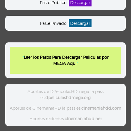
Paste Publico:
Descargar
Paste Privado:
Descargar
"
Leer los Pasos Para Descargar Peliculas por
MEGA Aqui
"
Aportes de DPeliculasHDmega la pass
es:
dpeliculashdmega.org
Aportes de CinemaniaHD la pass es:
cinemaniahdd.com
Aportes recientes:
cinemaniahdd.net