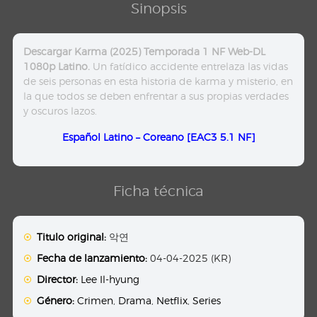
Sinopsis
Descargar Karma (2025) Temporada 1 NF Web-DL
1080p Latino.
Un fatídico accidente entrelaza las vidas
de seis personas en esta historia de karma y misterio, en
la que todos se deben enfrentar a sus propias verdades
y oscuros lazos.
Español Latino – Coreano [EAC3 5.1 NF]
Ficha técnica
Titulo original:
악연
Fecha de lanzamiento:
04-04-2025 (KR)
Director:
Lee Il-hyung
Género:
Crimen
,
Drama
,
Netflix
,
Series