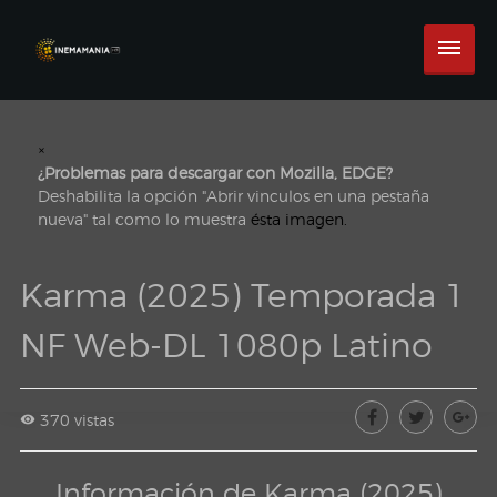
×
¿Problemas para descargar con Mozilla, EDGE?
Deshabilita la opción "Abrir vinculos en una pestaña
nueva" tal como lo muestra
ésta imagen.
Karma (2025) Temporada 1
NF Web-DL 1080p Latino
370 vistas
Información de Karma (2025)