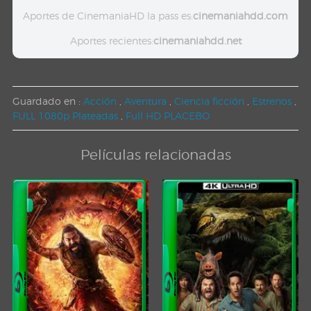
Aportes de CinemaniaHD la pass es:
cinemaniahdd.com
Aportes recientes:
cinemaniahdd.net
Guardado en :
Acción
,
Aventura
,
Ciencia ficción
,
Estrenos
,
FULL 1080p Plateadas
,
Full HD PLACEBO
Películas relacionadas