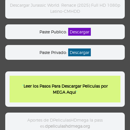
Descargar Jurassic World: Renace (2025) Full HD 1080p
Latino-CMHDD
Paste Publico:
Descargar
Paste Privado:
Descargar
"
Leer los Pasos Para Descargar Peliculas por
MEGA Aqui
"
Aportes de DPeliculasHDmega la pass
es:
dpeliculashdmega.org