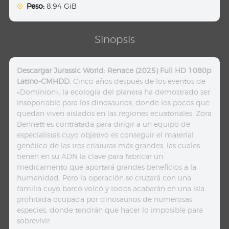
Peso:
8.94 GiB
Sinopsis
Descargar Jurassic World: Renace (2025) Full HD 1080p
Latino-CMHDD.
Cinco años después de los eventos de
«Dominion», la ecología del planeta ha demostrado ser
insoportable para los dinosaurios, donde los pocos que
quedan viven aislados en las regiones ecuatoriales. Zora
Bennett es contratada para dirigir a un equipo de
especialistas cuyo objetivo es conseguir el material
genético de las tres criaturas más grandes, las cuales
tienen en su ADN la clave para fabricar un
medicamento que aportará grandes beneficios a la
humanidad. Pero la operación se cruzará con una
familia cuyo barco volcó y todos acabarán en una isla
prohibida ocupada por dinosaurios de numerosas
especies, donde tendrán que hacer lo imposible para
sobrevivir.