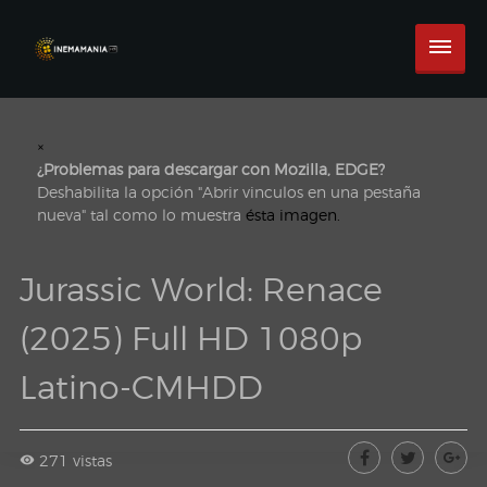
×
¿Problemas para descargar con Mozilla, EDGE?
Deshabilita la opción "Abrir vinculos en una pestaña
nueva" tal como lo muestra
ésta imagen.
Jurassic World: Renace
(2025) Full HD 1080p
Latino-CMHDD
271 vistas