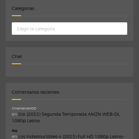
Categorias
Categorias
Chat
Comentarios recientes
CinemaniaHDD
en
Sisi (2022) Segunda Temporada AMZN WEB-DL
1080p Latino
Roy
en
Los Indestructibles 4 (2023) Full HD 1080p Latino-