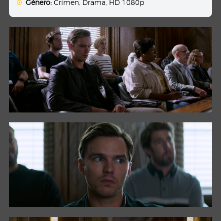
Género:
Crimen
,
Drama
,
HD 1080p