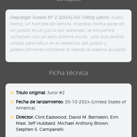
Descargar Jurado Nº 2 (2024) HD 1080p Latino.
Justin
Kemp, un hombre de familia, mientras forma parte de
un jurado en un juicio por asesinato, se encuentra
luchando con un serio dilema moral… uno que podría
utilizar para influir en el veredicto del jurado y
potencialmente condenar (o liberar) al asesino acusado.
Ficha técnica
Titulo original:
Juror #2
Fecha de lanzamiento:
30-10-2024 (United States of
America)
Director:
Clint Eastwood
,
David M. Bernstein
,
Erin
Mast
,
Jeff Hubbard
,
Michael Anthony Brown
,
Stephen S. Campanelli