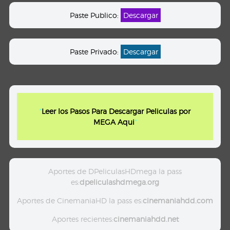
Paste Publico:
Descargar
Paste Privado:
Descargar
"
Leer los Pasos Para Descargar Peliculas por
MEGA Aqui
"
Aportes de DPeliculasHDmega la pass
es:
dpeliculashdmega.org
Aportes de CinemaniaHD la pass es:
cinemaniahdd.com
Aportes recientes:
cinemaniahdd.net