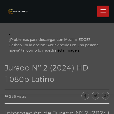
×
¿Problemas para descargar con Mozilla, EDGE?
Deshabilita la opción "Abrir vinculos en una pestaña
nueva" tal como lo muestra
ésta imagen.
Jurado Nº 2 (2024) HD
1080p Latino
286 vistas
Información de Jurado Nº 2 (2024)