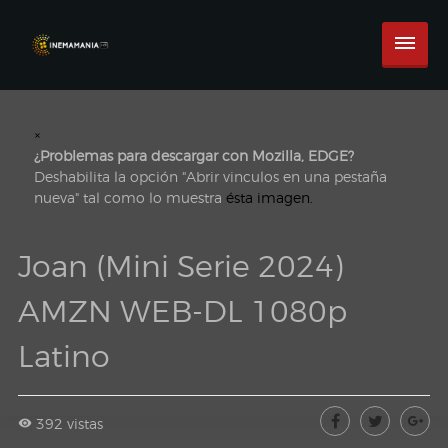
×
¿Problemas para descargar con Mozilla, EDGE?
Deshabilita la opción "Abrir vinculos en una pestaña
nueva" tal como lo muestra
ésta imagen.
Joan (Mini Serie 2024)
AMZN WEB-DL 1080p
Latino
392 vistas