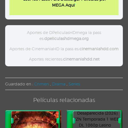
MEGA Aqui
"
Aportes de DPeliculasHDmega la pass
es:
dpeliculashdmega.org
Aportes de CinemaniaHD la pass es:
cinemaniahdd.com
Aportes recientes:
cinemaniahdd.net
Guardado en :
Crimen
,
Drama
,
Series
Películas relacionadas