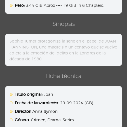
Peso:
3.44 GiB Aprox ---- 19 GiB in 6 Chapters.
Sinopsis
Sophie Turner protagoniza la serie en el papel de JOAN
HANNINGTON, una madre sin un centavo que se vuelve
adicta a la emoción del delito en la Londres de la
década de 1980.
Ficha técnica
Titulo original:
Joan
Fecha de lanzamiento:
29-09-2024 (GB)
Director:
Anna Symon
Género:
Crimen
,
Drama
,
Series