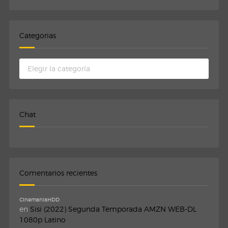
Categorias
Categorias
Chat
Comentarios recientes
CinemaniaHDD
en
Sisi (2022) Segunda Temporada AMZN WEB-DL
1080p Latino