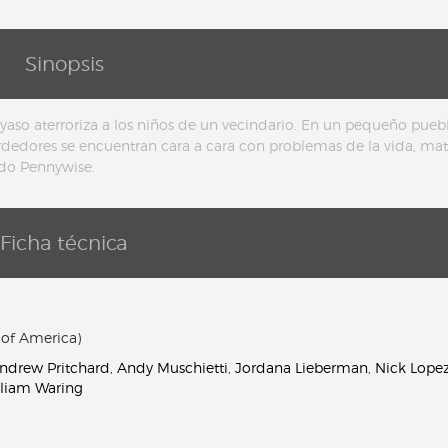
Sinopsis
aso aterroriza a los niños de un vecindario. En un pequeño pueb
rdedores se encuentran cara a cara con problemas de la vida, ma
do Pennywise.
Ficha técnica
 of America)
ndrew Pritchard
,
Andy Muschietti
,
Jordana Lieberman
,
Nick Lope
lliam Waring