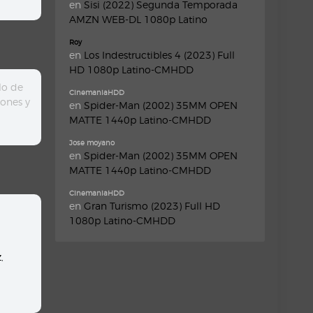
en
Sisi (2022) Segunda Temporada
AMZN WEB-DL 1080p Latino
Roy
en
Los Indestructibles 4 (2023) Full
HD 1080p Latino-CMHDD
lo de
CinemaniaHDD
tones y
en
Spider-Man (2002) 35MM OPEN
MATTE 1440p Latino-CMHDD
Jose moyano
en
Spider-Man (2002) 35MM OPEN
MATTE 1440p Latino-CMHDD
CinemaniaHDD
en
Gran Turismo (2023) Full HD
1080p Latino-CMHDD
z
,