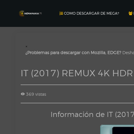
COMO DESCARGAR DE MEGA?
×
¿Problemas para descargar con Mozilla, EDGE?
Deshab
IT (2017) REMUX 4K HDR
369 vistas
Información de IT (20