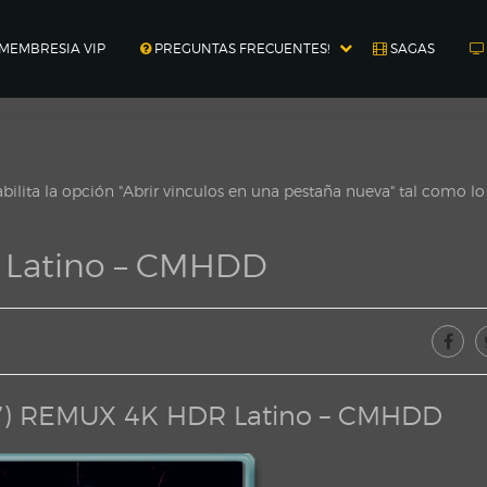
MEMBRESIA VIP
PREGUNTAS FRECUENTES!
SAGAS
ilita la opción "Abrir vinculos en una pestaña nueva" tal como l
 Latino – CMHDD
17) REMUX 4K HDR Latino – CMHDD