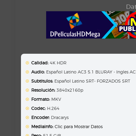
Dat
Calidad:
4K HDR
Audio:
Español Latino AC3 5.1 BLURAY - Ingles A
Subtitulos:
Español Latino SRT- FORZADOS SRT
Resolución:
3840x2160p
Formato:
MKV
Codec:
H.264
Encoder:
Dracarys
Mediainfo:
Clic para Mostrar Datos
Peso:
51.5 GiB