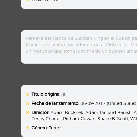
Remake del clásico de Stephen King en el que un pay
Maine, siete niños conocidos como el Club de los Pe
un monstruo que toma la forma de un payaso llama
Titulo original:
It
Fecha de lanzamiento:
06-09-2017 (United States
Director:
Adam Bocknek
,
Adam Richard Benish
,
A
Penny Charter
,
Richard Cowan
,
Shane B. Scott
,
Wi
Género:
Terror