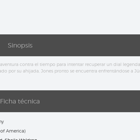
Sinopsis
ventura contra el tiempo para intentar recuperar un dial legenda
do por su ahijada, Jones pronto se encuentra enfrentándose a J
Ficha técnica
ny
 of America)