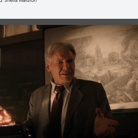
d
,
Sheila Waldron