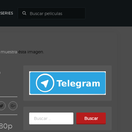
SERIES
o muestra
ésta imagen.
p
Buscar:
080p