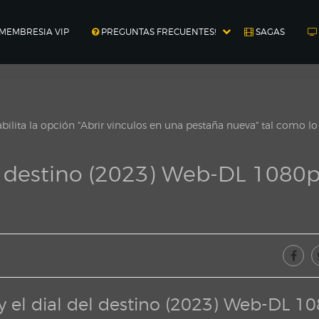
MEMBRESIA VIP
PREGUNTAS FRECUENTES!
SAGAS
ilita la opción "Abrir vinculos en una pestaña nueva" tal como l
el destino (2023) Web-DL 1080
y el dial del destino (2023) Web-DL 1