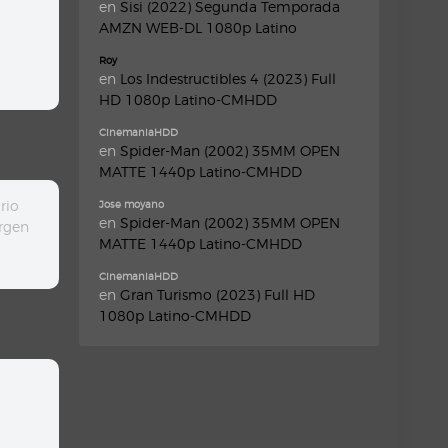
en
Sisi (2022) Segunda Temporada
AMZN WEB-DL 1080p Latino
Roy
en
Los Indestructibles 4 (2023) Full
HD 1080p Latino-CMHDD
CinemaniaHDD
en
Spider-Man (2002) 35MM OPEN
MATTE 1440p Latino-CMHDD
rio
Jose moyano
en
Spider-Man (2002) 35MM OPEN
ürgen
MATTE 1440p Latino-CMHDD
CinemaniaHDD
en
Gran Turismo (2023) Full HD
1080p Latino-CMHDD