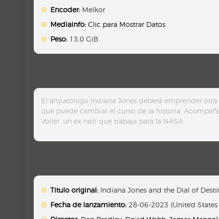
Encoder:
Melkor
Mediainfo:
Clic para Mostrar Datos
Peso:
13.0 GiB
El arqueólogo Indiana Jones deberá emprender otra a
que puede cambiar el curso de la historia. Acompaña
Voller, un ex nazi que trabaja para la NASA.
Titulo original:
Indiana Jones and the Dial of Desti
Fecha de lanzamiento:
28-06-2023 (United States