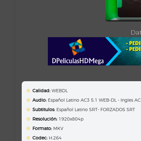
Dat
Calidad:
WEBDL
Audio:
Español Latino AC3 5.1 WEB-DL - Ingles A
Subtitulos:
Español Latino SRT- FORZADOS SRT
Resolución:
1920x804p
Formato:
MKV
Codec:
H.264