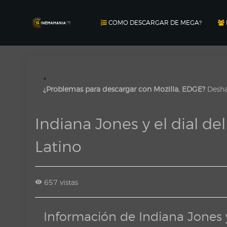
COMO DESCARGAR DE MEGA?
×
¿Problemas para descargar con Mozilla, EDGE?
Deshab
Indiana Jones y el dial d
Latino
657 vistas
Información de Indiana Jones 