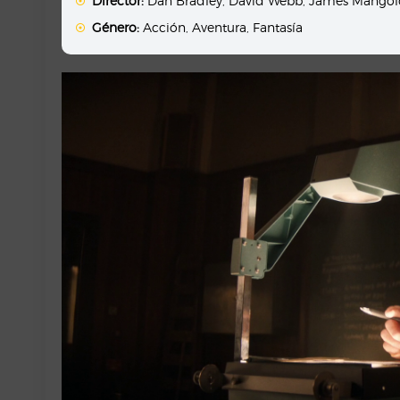
Director:
Dan Bradley
,
David Webb
,
James Mangol
Género:
Acción
,
Aventura
,
Fantasía