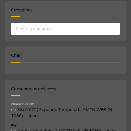
Categorias
Categorias
Chat
Comentarios recientes
CinemaniaHDD
en
Sisi (2022) Segunda Temporada AMZN WEB-DL
1080p Latino
Roy
en
Los Indestructibles 4 (2023) Full HD 1080p Latino-