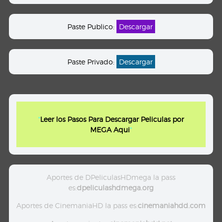
Paste Publico:
Descargar
Paste Privado:
Descargar
"
Leer los Pasos Para Descargar Peliculas por
MEGA Aqui
"
Aportes de DPeliculasHDmega la pass
es:
dpeliculashdmega.org
Aportes de CinemaniaHD la pass es:
cinemaniahdd.com