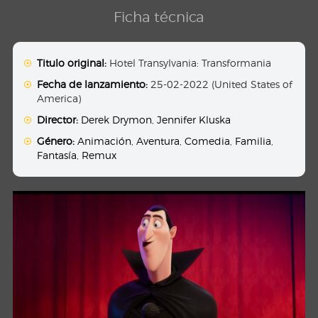
Ficha técnica
Titulo original:
Hotel Transylvania: Transformania
Fecha de lanzamiento:
25-02-2022 (United States of
America)
Director:
Derek Drymon
,
Jennifer Kluska
Género:
Animación
,
Aventura
,
Comedia
,
Familia
,
Fantasía
,
Remux