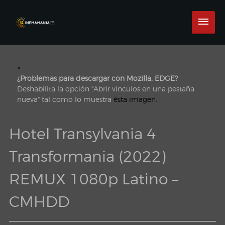
×
¿Problemas para descargar con Mozilla, EDGE?
Deshabilita la opción "Abrir vinculos en una pestaña
nueva" tal como lo muestra
ésta imagen.
Hotel Transylvania 4
Transformania (2022)
REMUX 1080p Latino –
CMHDD