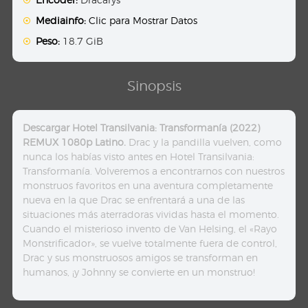
Mediainfo:
Clic para Mostrar Datos
Peso:
18.7 GiB
Sinopsis
Descargar Hotel Transilvania: Transformanía (2022)
REMUX 1080p Latino.
Drac y la pandilla vuelven, como
nunca los habías visto antes en Hotel Transilvania:
Transformanía. Volveremos a encontrarnos con nuestros
monstruos favoritos en una aventura completamente
nueva en la que Drac se enfrentará a una de las
situaciones más aterradoras vividas hasta el momento.
Cuando el misterioso invento de Van Helsing, el «Rayo
Monstrificador», se vuelve totalmente fuera de control,
Drac y sus monstruosos amigos se transforman en
humanos, ¡y Johnny se convierte en un monstruo!