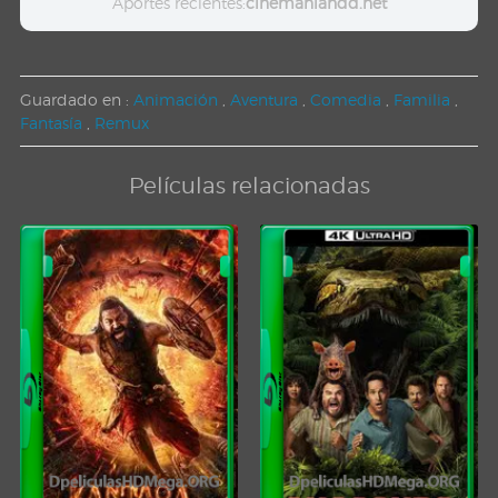
Aportes recientes:
cinemaniahdd.net
Guardado en :
Animación
,
Aventura
,
Comedia
,
Familia
,
Fantasía
,
Remux
Películas relacionadas