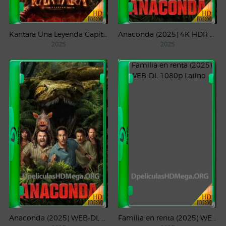
Kantara Una Leyenda Capítulo – 1 (2025) WEB-DL 1080p Latino
Anaconda (2025) 4K HDR WEB-DL 2160p Latino
2025
2025
Anaconda (2025) WEB-DL 1080p Latino
Familia en renta (2025) WEB-DL 1080p Latino