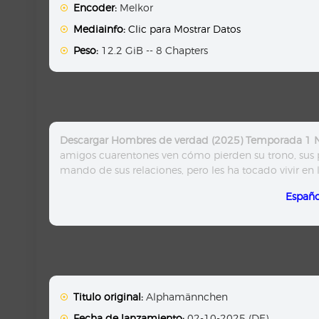
Encoder:
Melkor
Mediainfo:
Clic para Mostrar Datos
Peso:
12.2 GiB -- 8 Chapters
Descargar Hombres de verdad (2025) Temporada 1 
amigos cuarentones ven cómo pierden su trono, sus pr
mando de sus relaciones, pero les ha tocado vivir en l
Españo
Titulo original:
Alphamännchen
Fecha de lanzamiento:
02-10-2025 (DE)