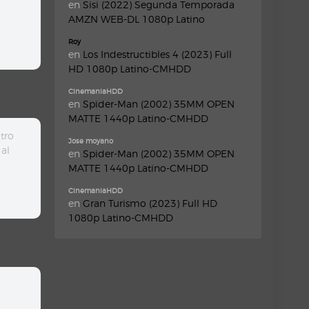
en
Sisi (2022) Segunda Temporada
AMZN WEB-DL 1080p Latino
Roy
en
Los Indestructibles 4 (2023) Full
HD 1080p Latino-CMHDD
CinemaniaHDD
en
Spider-Man (2002) 35MM OPEN
MATTE 1440p Latino-CMHDD
tro
Jose moyano
 al
en
Spider-Man (2002) 35MM OPEN
MATTE 1440p Latino-CMHDD
CinemaniaHDD
en
Gran Turismo (2023) Full HD
1080p Latino-CMHDD