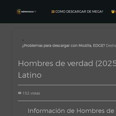
COMO DESCARGAR DE MEGA?
×
¿Problemas para descargar con Mozilla, EDGE?
Deshab
Hombres de verdad (202
Latino
152 vistas
Información de Hombres de