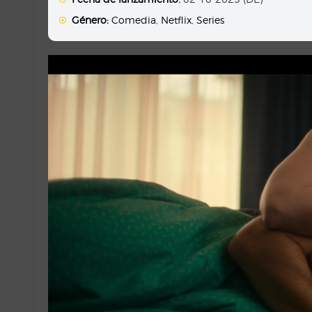
Género:
Comedia
,
Netflix
,
Series