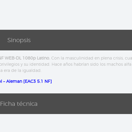
Sinopsis
NF WEB-DL 1080p Latino.
Con la masculinidad en plena crisis, cua
ivilegios y su identidad. Hace años habrían sido los machos alfa
a era de la igualdad.
l – Aleman [EAC3 5.1 NF]
Ficha técnica