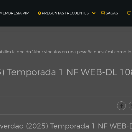
MEMBRESIA VIP
PREGUNTAS FRECUENTES!
SAGAS
ilita la opción "Abrir vinculos en una pestaña nueva" tal como l
5) Temporada 1 NF WEB-DL 1
 verdad (2025) Temporada 1 NF WEB-