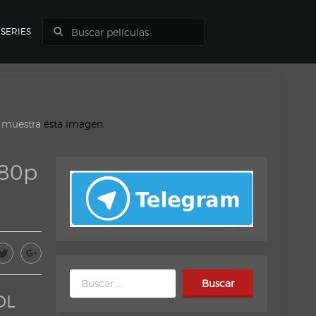
SERIES
o muestra
ésta imagen.
080p
Buscar:
DL